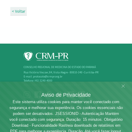
< Voltar
CONSELHO REGIONAL DE MEDICINA DO ESTADO DO PARANÁ
Rua Victório Viezzer, 84, Vista Alegre - 80810-340 -Curitiba-PR
E-mail: protocolo@crmpr.org.br
Telefone: (41) 3240-4000
Atendimento: de segunda a sexta, das 8h às 18h
Aviso de Privacidade
Este sistema utiliza cookies para manter você conectado com
segurança e melhorar sua experiência. Os cookies essenciais não
podem ser desativados. JSESSIONID - Autenticação Mantém
você conectado com segurança. Duração: 15 minutos. Obrigatório
Download - Funcionalidade Rastreia downloads de relatórios em
PDF para melhorar a experiência. Duração: Até você fazer logout.