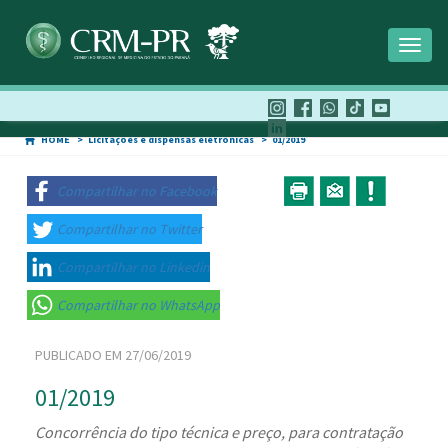
Toggl
naviga
HOME
Licitações e dispensas eletrônicas
01/2019
Compartilhar no Facebook
Compartilhar no Twitter
Compartilhar no Linkedin
Compartilhar no WhatsApp
PUBLICADO EM 27/06/2019
01/2019
Concorrência do tipo técnica e preço, para contratação