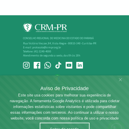
CONSELHO REGIONAL DE MEDICINA DO ESTADO DO PARANÁ
Rua Victório Viezzer, 84, Vista Alegre - 80810-340 -Curitiba-PR
E-mail: protocolo@crmpr.org.br
Telefone: (41) 3240-4000
Atendimento: de segunda a sexta, das 8h às 18h
Aviso de Privacidade
Este site usa cookies para melhorar sua experiência de
navegação. A ferramenta Google Analytics é utilizada para coletar
informações estatísticas sobre visitantes e pode compartilhar
Dúvidas?
Rede dos Conselhos de Medicina
essas informações com terceiros. Ao continuar a utilizar o nosso
website, você concorda com nossa política de uso e privacidade