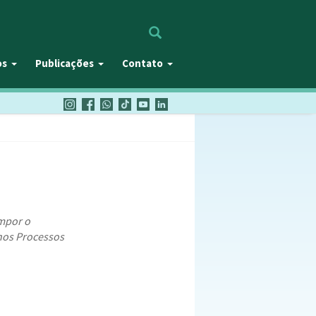
Procurar
os
Publicações
Contato
mpor o
nos Processos