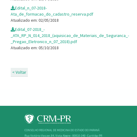
Edital_n_07-2018-
Ata_de_formacao_do_cadastro_reserva.pdf
Atualizado em: 02/05/2018
Edital_07-2018_-
_ATA_RP_N_014_2018_(aquisicao_de_Materiais_de_Seguranca_-
_Pregao_Eletronico_n_07_2018).pdf
Atualizado em: 05/10/2018
< Voltar
CONSELHO REGIONAL DE MEDICINA DO ESTADO DO PARANÁ
Rua Victório Viezzer, 84, Vista Alegre - 80810-340 -Curitiba-PR