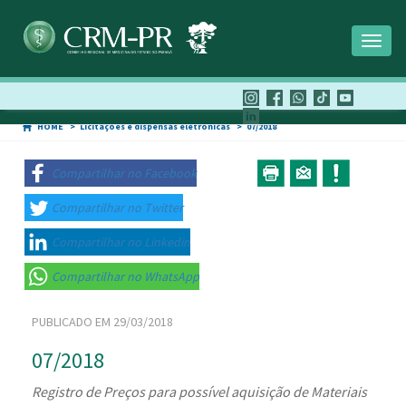
Toggl
naviga
HOME
Licitações e dispensas eletrônicas
07/2018
Compartilhar no Facebook
Compartilhar no Twitter
Compartilhar no Linkedin
Compartilhar no WhatsApp
PUBLICADO EM 29/03/2018
07/2018
Registro de Preços para possível aquisição de Materiais