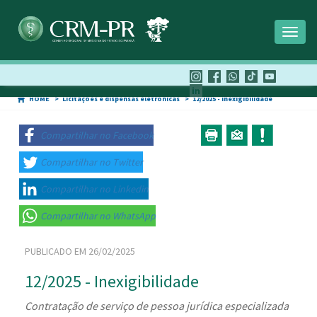
Toggl
naviga
HOME
Licitações e dispensas eletrônicas
12/2025 - Inexigibilidade
Compartilhar no Facebook
Compartilhar no Twitter
Compartilhar no Linkedin
Compartilhar no WhatsApp
PUBLICADO EM 26/02/2025
12/2025 - Inexigibilidade
Contratação de serviço de pessoa jurídica especializada