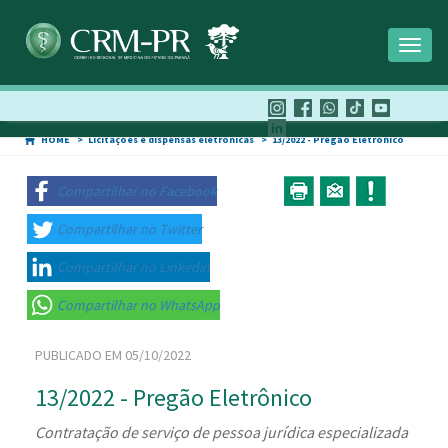
Toggl
naviga
HOME
Licitações e dispensas eletrônicas
13/2022 - Pregão Eletrônico
Compartilhar no Facebook
Compartilhar no Twitter
Compartilhar no Linkedin
Compartilhar no WhatsApp
PUBLICADO EM 05/10/2022
13/2022 - Pregão Eletrônico
Contratação de serviço de pessoa jurídica especializada