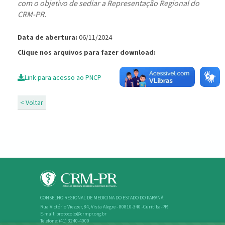
com o objetivo de sediar a Representação Regional do
CRM-PR.
Data de abertura:
06/11/2024
Clique nos arquivos para fazer download:
Link para acesso ao PNCP
< Voltar
CONSELHO REGIONAL DE MEDICINA DO ESTADO DO PARANÁ
Rua Victório Viezzer, 84, Vista Alegre - 80810-340 -Curitiba-PR
E-mail: protocolo@crmpr.org.br
Telefone: (41) 3240-4000