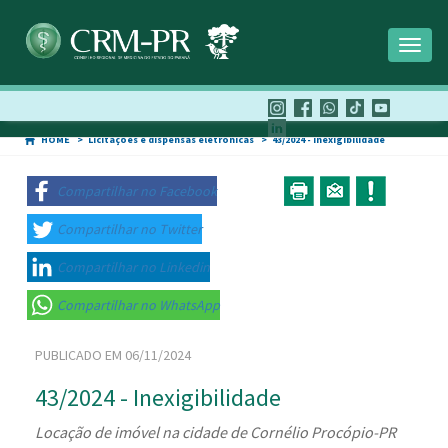
Toggl
naviga
HOME
Licitações e dispensas eletrônicas
43/2024 - Inexigibilidade
Compartilhar no Facebook
Compartilhar no Twitter
Compartilhar no Linkedin
Compartilhar no WhatsApp
PUBLICADO EM 06/11/2024
43/2024 - Inexigibilidade
Locação de imóvel na cidade de Cornélio Procópio-PR