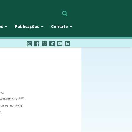
Procurar
os
Publicações
Contato
 na
 Intelbras HD
m a empresa
o.