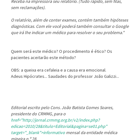
Receba na impressora seu relatório. (Tudo rápido, sem filas,
sem reclamações).
O relatório, além de conter exames, contém também hipóteses
diagnósticas. Com ele você poderá também consultar o Google
que irá lhe indicar um médico para resolver o seu problema."
Quem será este médico? O procedimento é ético? Os
pacientes aceitarão este método?
OBS: a queixa era cefaleia e a causa era emocional.
Adeus Hipócrates... Saudades do professor João Galizzi...
Editorial escrito pelo Cons. João Batista Gomes Soares,
presidente do CRMMG, para o
href="http://jornal.crmmg.org.br/v2/index.php?
edicao=2010/28&titulo=Editorial&pagina=se01.php"
target="_blank">informativo
mensal da entidade médica
mineira n.º 28.