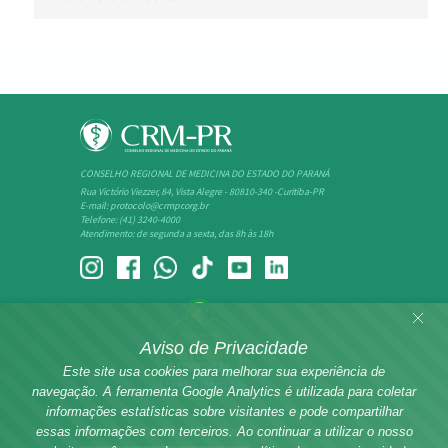
CONSELHO REGIONAL DE MEDICINA DO ESTADO DO PARANÁ
Rua Victório Viezzer, 84, Vista Alegre - 80810-340 -Curitiba-PR
E-mail: protocolo@crmpr.org.br
Telefone: (41) 3240-4000
Atendimento: de segunda a sexta, das 8h às 18h
Aviso de Privacidade
Este site usa cookies para melhorar sua experiência de
navegação. A ferramenta Google Analytics é utilizada para coletar
informações estatísticas sobre visitantes e pode compartilhar
Rede dos Conselhos de Medicina
essas informações com terceiros. Ao continuar a utilizar o nosso