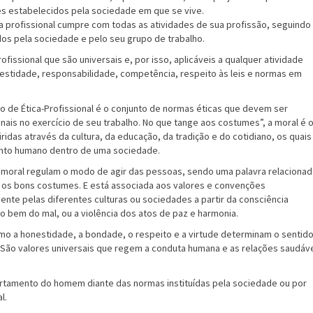
res estabelecidos pela sociedade em que se vive.
ca profissional cumpre com todas as atividades de sua profissão, seguindo
dos pela sociedade e pelo seu grupo de trabalho.
ofissional que são universais e, por isso, aplicáveis a qualquer atividade
nestidade, responsabilidade, competência, respeito às leis e normas em
o de Ética-Profissional é o conjunto de normas éticas que devem ser
nais no exercício de seu trabalho. No que tange aos costumes”, a moral é 
ridas através da cultura, da educação, da tradição e do cotidiano, os quais
nto humano dentro de uma sociedade.
a moral regulam o modo de agir das pessoas, sendo uma palavra relacionad
 os bons costumes. E está associada aos valores e convenções
nte pelas diferentes culturas ou sociedades a partir da consciência
e o bem do mal, ou a violência dos atos de paz e harmonia.
omo a honestidade, a bondade, o respeito e a virtude determinam o sentid
. São valores universais que regem a conduta humana e as relações saudáv
rtamento do homem diante das normas instituídas pela sociedade ou por
l.