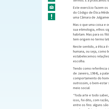
termos. E a praticamos 
Este exercício fazem os 
do Código de Ética Médi
uma Câmara de Julgamen
Mas o que uma coisa e o
sua etimologia, ethos si
habitam. Mas para os filó
tem origem no termo lati
Neste sentido, a ética é
humana, ou seja, como l
estabelecemos relações
escolha.
Tendo como referência o l
de Janeiro, 1984), a pal
comportamento do homem
outrossim, o bem-estar 
meio social.
“Toda arte e todo saber
isso, foi dito, com razã
entre os fins: alguns sã