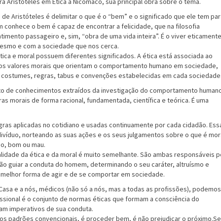
a Aristóteles em Ética a Nicômaco, sua principal obra sobre o tema.
a de Aristóteles é delimitar o que é o “bem” e o significado que ele tem pa
onhece o bem é capaz de encontrar a felicidade, que na filosofia
ntimento passageiro e, sim, “obra de uma vida inteira”. É o viver eticamente
mesmo e com a sociedade que nos cerca.
ética e moral possuem diferentes significados. A ética está associada ao
s valores morais que orientam o comportamento humano em sociedade,
 costumes, regras, tabus e convenções estabelecidas em cada sociedade
unto de conhecimentos extraídos da investigação do comportamento human
gras morais de forma racional, fundamentada, científica e teórica. É uma
egras aplicadas no cotidiano e usadas continuamente por cada cidadão. Ess
divíduo, norteando as suas ações e os seus julgamentos sobre o que é mor
do, bom ou mau.
nalidade da ética e da moral é muito semelhante. São ambas responsáveis p
vão guiar a conduta do homem, determinando o seu caráter, altruísmo e
 a melhor forma de agir e de se comportar em sociedade.
Casa e a nós, médicos (não só a nós, mas a todas as profissões), podemos
issional é o conjunto de normas éticas que formam a consciência do
tam imperativos de sua conduta.
 dos padrões convencionais, é proceder bem, é não prejudicar o próximo.Se