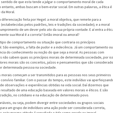
no sentido de que esta tende a julgar o comportamento moral de cada
o entanto, ambas buscam o bem-estar social. Em outras palavras, a ética é
 da Moral.
diferenciação feita por Hegel: a moral objetiva, que remete para a
 (estabelecidas pelos padrões, leis e tradições da sociedade); e a moral
umprimento de um dever pelo ato da sua própria vontade. E aí entra a étic
mente sua Moral é a correta? Então imoral ou amoral?
o tipo de comportamento ou situação que contraria os princípios
l. São exemplos, a falta de pudor e a indecência. Já um comportamento ou
ência do conhecimento ou noção do que seja a moral. As pessoas com
 não sabem quais os princípios morais de determinada sociedade, por is
lores morais são os conceitos, juízos e pensamentos que são considerad
or determinada pessoa na sociedade.
 morais começam a ser transmitidos para as pessoas nos seus primeiros
 convívio familiar. Com o passar do tempo, este indivíduo vai aperfeiçoand
r de observações e experiências obtidas na vida social. Daí dizermos que
, resultado de uma educação baseada em valores morais e éticos. E são
 tradição, no cotidiano e na educação de determinado povo.
riáveis, ou seja, podem divergir entre sociedades ou grupos sociais
 para um grupo de indivíduos uma ação pode ser considerada correta,
s esta mesma atitude é repudiada e tida como errada ou imoral.