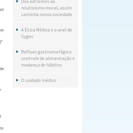
Dos extremos ao
relativismo moral, assim
luz
caminha nossa sociedade
A Ética Médica e o anel de
Em
Gyges
l”
Refluxo gastroesofágico:
controle de alimentação e
mudança de hábitos
 de
O cuidado médico
o
r
os