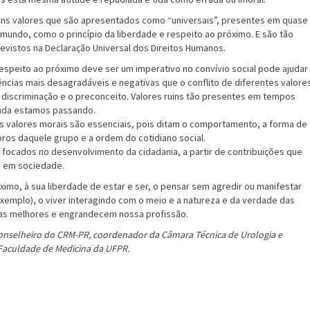
uns valores que são apresentados como “universais”, presentes em quase
mundo, como o princípio da liberdade e respeito ao próximo. E são tão
evistos na Declaração Universal dos Direitos Humanos.
espeito ao próximo deve ser um imperativo no convívio social pode ajudar
ncias mais desagradáveis e negativas que o conflito de diferentes valore
 discriminação e o preconceito. Valores ruins tão presentes em tempos
nda estamos passando.
s valores morais são essenciais, pois ditam o comportamento, a forma de
ros daquele grupo e a ordem do cotidiano social.
 focados no desenvolvimento da cidadania, a partir de contribuições que
a em sociedade.
ximo, à sua liberdade de estar e ser, o pensar sem agredir ou manifestar
exemplo), o viver interagindo com o meio e a natureza e da verdade das
ias melhores e engrandecem nossa profissão.
onselheiro do CRM-PR, coordenador da Câmara Técnica de Urologia e
Faculdade de Medicina da UFPR.