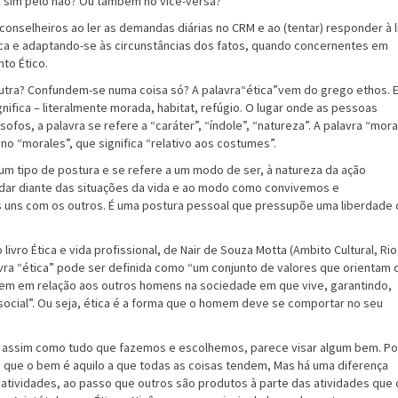
o sim pelo não? Ou também no vice-versa?
conselheiros ao ler as demandas diárias no CRM e ao (tentar) responder à 
ca e adaptando-se às circunstâncias dos fatos, quando concernentes em
to Ético.
utra? Confundem-se numa coisa só? A palavra“ética”vem do grego ethos. 
gnifica – literalmente morada, habitat, refúgio. O lugar onde as pessoas
sofos, a palavra se refere a “caráter”, “índole”, “natureza”. A palavra “mora
no “morales”, que significa “relativo aos costumes”.
 um tipo de postura e se refere a um modo de ser, à natureza da ação
idar diante das situações da vida e ao modo como convivemos e
 uns com os outros. É uma postura pessoal que pressupõe uma liberdade
ivro Ética e vida profissional, de Nair de Souza Motta (Ambito Cultural, Rio
avra “ética” pode ser definida como “um conjunto de valores que orientam 
 em relação aos outros homens na sociedade em que vive, garantindo,
social”. Ou seja, ética é a forma que o homem deve se comportar no seu
, assim como tudo que fazemos e escolhemos, parece visar algum bem. Po
o, que o bem é aquilo a que todas as coisas tendem, Mas há uma diferença
o atividades, ao passo que outros são produtos à parte das atividades que 