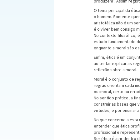
produzem”. Assim registr
O tema principal da étic
o homem. Somente quem c
aristotélica não é um se
é o viver bem consigo 
No contexto filosófico, 
estudo fundamentado do
enquanto a moral são os
Enfim, ética é um conj
ao tentar explicar as re
reflexão sobre a moral.
Moral é o conjunto de r
regras orientam cada in
ou imoral, certo ou erra
No sentido prático, a fi
construir as bases que 
virtudes, e por ensinar
No que concerne a esta 
entender que ética prof
profissional e represen
Ser ético é agir dentro