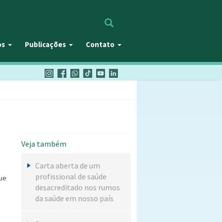
Procurar
os
Publicações
Contato
Veja também
Carta aberta de um
profissional de saúde
que
desacreditado nos rumos
da saúde em nosso país