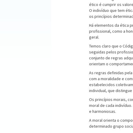
ético é cumprir os valo
O indivíduo que tem éti
os princípios determina
Há elementos da ética pr
profissional, como a ho
geral.
Temos claro que o Códig
seguidas pelos profissio
conjunto de regras adqui
orientam o comportame
As regras definidas pel
com a moralidade e com
estabelecidos coletivame
individual, que distingu
Os princípios morais, c
moral de cada indivíduo
e harmoniosas.
A moral orienta o compo
determinado grupo socia