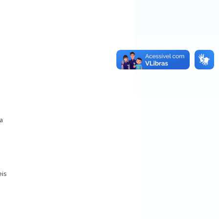
o
a
o
eis