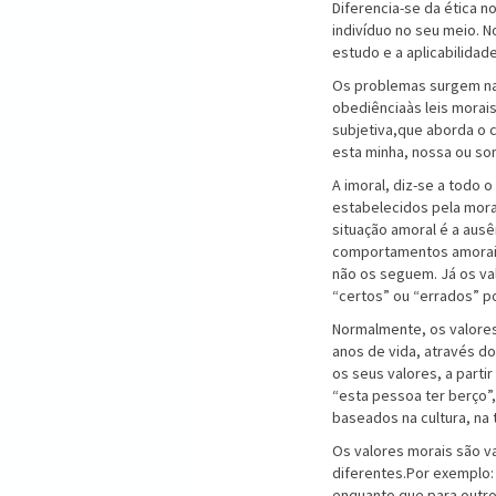
Diferencia-se da ética 
indivíduo no seu meio. N
estudo e a aplicabilidade
Os problemas surgem na 
obediênciaàs leis morais
subjetiva,que aborda o c
esta minha, nossa ou so
A imoral, diz-se a todo 
estabelecidos pela mora
situação amoral é a aus
comportamentos amorais
não os seguem. Já os va
“certos” ou “errados” p
Normalmente, os valores
anos de vida, através do
os seus valores, a parti
“esta pessoa ter berço”
baseados na cultura, na
Os valores morais são va
diferentes.Por exemplo:
enquanto que para outro