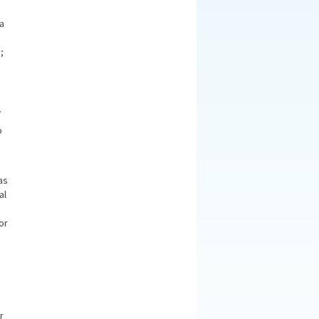
ra
;
.
o
as
al
or
r