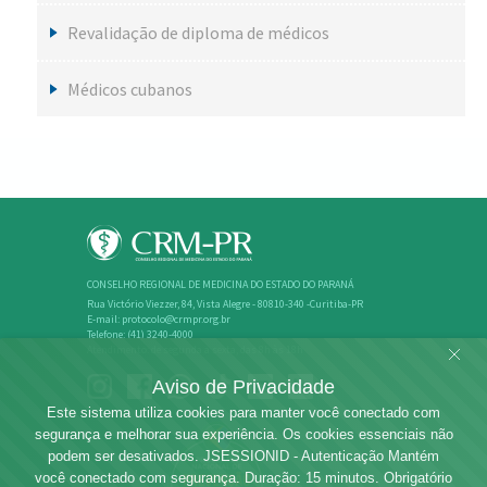
Revalidação de diploma de médicos
Médicos cubanos
CONSELHO REGIONAL DE MEDICINA DO ESTADO DO PARANÁ
Rua Victório Viezzer, 84, Vista Alegre - 80810-340 -Curitiba-PR
E-mail: protocolo@crmpr.org.br
Telefone: (41) 3240-4000
Atendimento: de segunda a sexta, das 8h às 18h
Aviso de Privacidade
Este sistema utiliza cookies para manter você conectado com
segurança e melhorar sua experiência. Os cookies essenciais não
podem ser desativados. JSESSIONID - Autenticação Mantém
você conectado com segurança. Duração: 15 minutos. Obrigatório