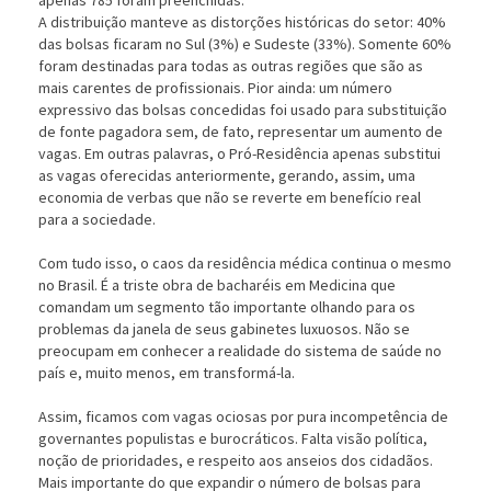
apenas 785 foram preenchidas.
A distribuição manteve as distorções históricas do setor: 40%
das bolsas ficaram no Sul (3%) e Sudeste (33%). Somente 60%
foram destinadas para todas as outras regiões que são as
mais carentes de profissionais. Pior ainda: um número
expressivo das bolsas concedidas foi usado para substituição
de fonte pagadora sem, de fato, representar um aumento de
vagas. Em outras palavras, o Pró-Residência apenas substitui
as vagas oferecidas anteriormente, gerando, assim, uma
economia de verbas que não se reverte em benefício real
para a sociedade.
Com tudo isso, o caos da residência médica continua o mesmo
no Brasil. É a triste obra de bacharéis em Medicina que
comandam um segmento tão importante olhando para os
problemas da janela de seus gabinetes luxuosos. Não se
preocupam em conhecer a realidade do sistema de saúde no
país e, muito menos, em transformá-la.
Assim, ficamos com vagas ociosas por pura incompetência de
governantes populistas e burocráticos. Falta visão política,
noção de prioridades, e respeito aos anseios dos cidadãos.
Mais importante do que expandir o número de bolsas para