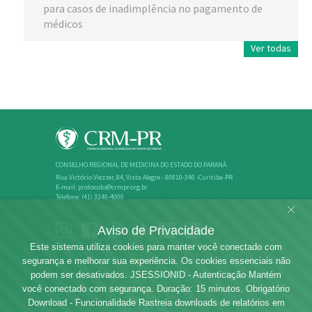
para casos de inadimplência no pagamento de
médicos
Ver todas
CONSELHO REGIONAL DE MEDICINA DO ESTADO DO PARANÁ
Rua Victório Viezzer, 84, Vista Alegre - 80810-340 -Curitiba-PR
E-mail: protocolo@crmpr.org.br
Telefone: (41) 3240-4000
Atendimento: de segunda a sexta, das 8h às 18h
Aviso de Privacidade
Este sistema utiliza cookies para manter você conectado com
segurança e melhorar sua experiência. Os cookies essenciais não
podem ser desativados. JSESSIONID - Autenticação Mantém
você conectado com segurança. Duração: 15 minutos. Obrigatório
Download - Funcionalidade Rastreia downloads de relatórios em