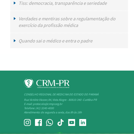
Tiss: democracia, transparência e seriedade
Verdades e mentiras sobre a regulamentação do
exercício da profissão médica
Quando sai o médico e entra o padre
CONSELHO REGIONAL DE MEDICINA DO ESTADO DO PARANÁ
Rua Victório Viezzer, 84, Vista Alegre - 80810-340 -Curitiba-PR
E-mail: protocolo@crmpr.org.br
Telefone: (41) 3240-4000
Atendimento: de segunda a sexta, das 8h às 18h