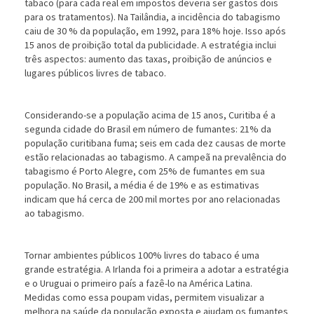
tabaco (para cada real em impostos deveria ser gastos dois
para os tratamentos). Na Tailândia, a incidência do tabagismo
caiu de 30 % da população, em 1992, para 18% hoje. Isso após
15 anos de proibição total da publicidade. A estratégia inclui
três aspectos: aumento das taxas, proibição de anúncios e
lugares públicos livres de tabaco.
Considerando-se a população acima de 15 anos, Curitiba é a
segunda cidade do Brasil em número de fumantes: 21% da
população curitibana fuma; seis em cada dez causas de morte
estão relacionadas ao tabagismo. A campeã na prevalência do
tabagismo é Porto Alegre, com 25% de fumantes em sua
população. No Brasil, a média é de 19% e as estimativas
indicam que há cerca de 200 mil mortes por ano relacionadas
ao tabagismo.
Tornar ambientes públicos 100% livres do tabaco é uma
grande estratégia. A Irlanda foi a primeira a adotar a estratégia
e o Uruguai o primeiro país a fazê-lo na América Latina.
Medidas como essa poupam vidas, permitem visualizar a
melhora na saúde da população exposta e ajudam os fumantes