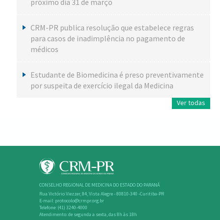
próximo dia 31 de março
CRM-PR publica resolução que estabelece regras
para casos de inadimplência no pagamento de
médicos
Estudante de Biomedicina é preso preventivamente
por suspeita de exercício ilegal da Medicina
Ver todas
CONSELHO REGIONAL DE MEDICINA DO ESTADO DO PARANÁ
Rua Victório Viezzer, 84, Vista Alegre - 80810-340 -Curitiba-PR
E-mail: protocolo@crmpr.org.br
Telefone: (41) 3240-4000
Atendimento: de segunda a sexta, das 8h às 18h