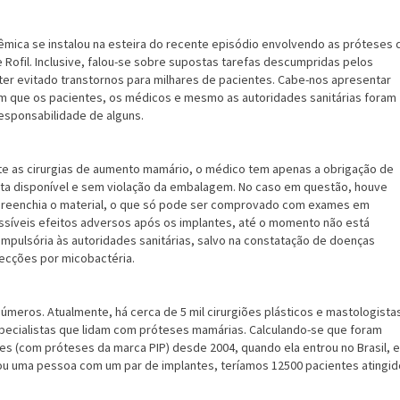
lêmica se instalou na esteira do recente episódio envolvendo as próteses 
e Rofil. Inclusive, falou-se sobre supostas tarefas descumpridas pelos
er evitado transtornos para milhares de pacientes. Cabe-nos apresentar
 que os pacientes, os médicos e mesmo as autoridades sanitárias foram
responsabilidade de alguns.
nte as cirurgias de aumento mamário, o médico tem apenas a obrigação de
esta disponível e sem violação da embalagem. No caso em questão, houve
 preenchia o material, o que só pode ser comprovado com exames em
ossíveis efeitos adversos após os implantes, até o momento não est
mpulsória às autoridades sanitárias, salvo na constatação de doenças
fecções por micobactéria.
úmeros. Atualmente, há cerca de 5 mil cirurgiões plásticos e mastologista
specialistas que lidam com próteses mamárias. Calculando-se que foram
tes (com próteses da marca PIP) desde 2004, quando ela entrou no Brasil, e
ou uma pessoa com um par de implantes, teríamos 12500 pacientes atingi