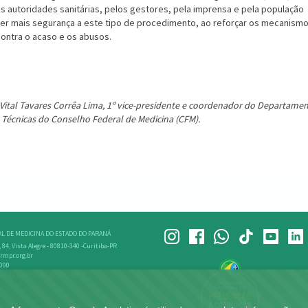
s autoridades sanitárias, pelos gestores, pela imprensa e pela população
r mais segurança a este tipo de procedimento, ao reforçar os mecanism
 contra o acaso e os abusos.
s Vital Tavares Corrêa Lima, 1º vice-presidente e coordenador do Departame
Técnicas do Conselho Federal de Medicina (CFM).
L DE MEDICINA DO ESTADO DO PARANÁ
, 84, Vista Alegre - 80810-340 -Curitiba-PR
rmpr.org.br
4000
unda a sexta, das 8h às 18h