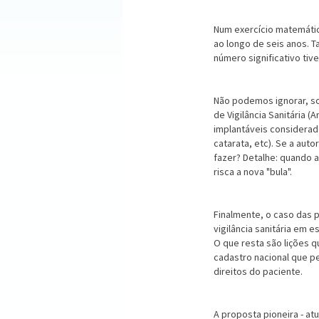
Num exercício matemátic
ao longo de seis anos. 
número significativo ti
Não podemos ignorar, so
de Vigilância Sanitária (
implantáveis considerados
catarata, etc). Se a au
fazer? Detalhe: quando 
risca a nova "bula".
Finalmente, o caso das p
vigilância sanitária em
O que resta são lições q
cadastro nacional que p
direitos do paciente.
A proposta pioneira - at