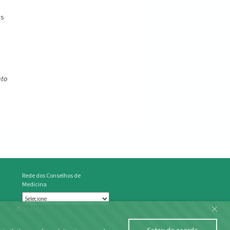
os
nto
Rede dos Conselhos de
Medicina
Webmail
Estou de acordo