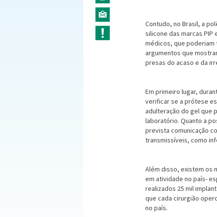
Contudo, no Brasil, a po
silicone das marcas PIP 
médicos, que poderiam t
argumentos que mostram
presas do acaso e da ir
Em primeiro lugar, dura
verificar se a prótese 
adulteração do gel que
laboratório. Quanto a p
prevista comunicação co
transmissíveis, como in
Além disso, existem os n
em atividade no país- e
realizados 25 mil implan
que cada cirurgião oper
no país.