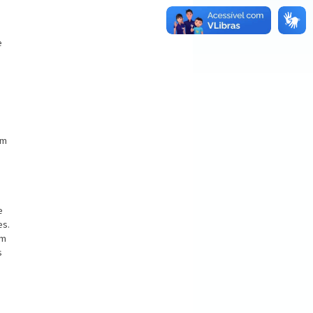
e
am
e
es.
um
s