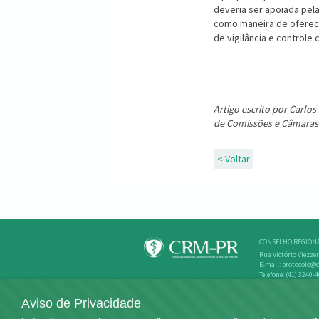
deveria ser apoiada pela
como maneira de oferece
de vigilância e controle
Artigo escrito por Carlo
de Comissões e Câmaras 
< Voltar
CONSELHO REGIONA
Rua Victório Viezzer
E-mail: protocolo@c
Telefone: (41) 3240-
Atendimento: de seg
Aviso de Privacidade