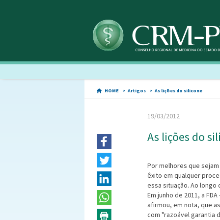
HOME
Artigos
As lições do silicone
19/03/2012
As lições do si
Por melhores que sejam 
êxito em qualquer proce
essa situação. Ao longo 
Em junho de 2011, a FDA
afirmou, em nota, que a
com "razoável garantia 