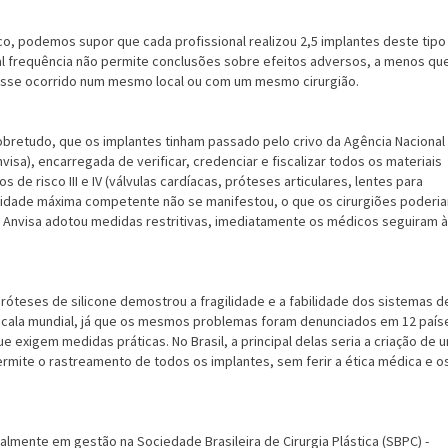
o, podemos supor que cada profissional realizou 2,5 implantes deste tipo
Tal frequência não permite conclusões sobre efeitos adversos, a menos qu
vesse ocorrido num mesmo local ou com um mesmo cirurgião.
bretudo, que os implantes tinham passado pelo crivo da Agência Nacional
Anvisa), encarregada de verificar, credenciar e fiscalizar todos os materiais
 de risco III e IV (válvulas cardíacas, próteses articulares, lentes para
toridade máxima competente não se manifestou, o que os cirurgiões poderi
a Anvisa adotou medidas restritivas, imediatamente os médicos seguiram à
róteses de silicone demostrou a fragilidade e a fabilidade dos sistemas d
 escala mundial, já que os mesmos problemas foram denunciados em 12 país
ue exigem medidas práticas. No Brasil, a principal delas seria a criação de 
ermite o rastreamento de todos os implantes, sem ferir a ética médica e o
ualmente em gestão na Sociedade Brasileira de Cirurgia Plástica (SBPC) -