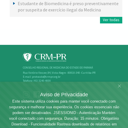
Estudante de Biomedicina é preso preventivamente
por suspeita de exercício ilegal da Medicina
Ver todas
CONSELHO REGIONAL DE MEDICINA DO ESTADO DO PARANÁ
Rua Victório Viezzer, 84, Vista Alegre - 80810-340 -Curitiba-PR
E-mail: protocolo@crmpr.org.br
Telefone: (41) 3240-4000
Atendimento: de segunda a sexta, das 8h às 18h
Aviso de Privacidade
Este sistema utiliza cookies para manter você conectado com
segurança e melhorar sua experiência. Os cookies essenciais não
podem ser desativados. JSESSIONID - Autenticação Mantém
você conectado com segurança. Duração: 15 minutos. Obrigatório
Download - Funcionalidade Rastreia downloads de relatórios em