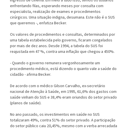
ingresso de cinema. Em meio a tudo isso, temos os usuários
enfrentando filas, esperando meses por consulta com
especialista, realização de exames e procedimentos
cirúrgicos. Uma situação indigna, desumana. Este não é o SUS
que queremos -, enfatiza Becker.
Os valores de procedimentos e consultas, determinados por
uma tabela estabelecida pelo governo, ficaram congelados
por mais de dez anos. Desde 1994, a tabela do SUS foi
reajustada em 47 %, contra uma inflação que chegou a 450%.
- Quando o governo remunera vergonhosamente um
procedimento médico, está dizendo o quanto vale a saúde do
cidadão - afirma Becker.
De acordo com o médico Gilson Carvalho, ex-secretário
nacional de Atenção à Saúde, em 1995, 61,6% dos gastos com
saúde vinham do SUS e 38,4% eram oriundos do setor privado
(planos de saúde).
No ano passado, os investimentos em saúde no SUS
totalizaram 49%, contra 51% do setor privado. A participação
do setor público caiu 20,45%, mesmo com a verba arrecadada