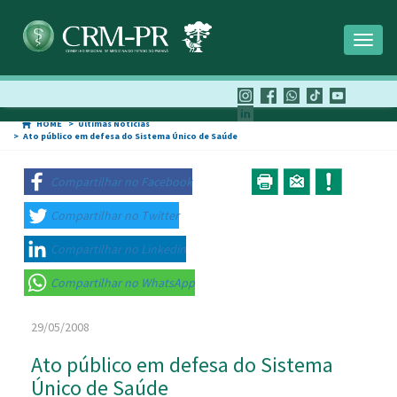
Toggl
naviga
HOME
Últimas Notícias
Ato público em defesa do Sistema Único de Saúde
Compartilhar no Facebook
Compartilhar no Twitter
Compartilhar no Linkedin
Compartilhar no WhatsApp
29/05/2008
Ato público em defesa do Sistema
Único de Saúde