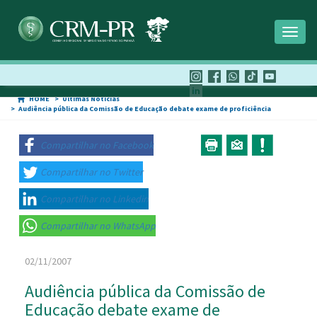
Toggl
naviga
HOME
Últimas Notícias
Audiência pública da Comissão de Educação debate exame de proficiência
Compartilhar no Facebook
Compartilhar no Twitter
Compartilhar no Linkedin
Compartilhar no WhatsApp
02/11/2007
Audiência pública da Comissão de
Educação debate exame de