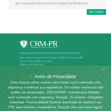
por suspeita de exercício ilegal da Medicina
Ver todas
CONSELHO REGIONAL DE MEDICINA DO ESTADO DO PARANÁ
Rua Victório Viezzer, 84, Vista Alegre - 80810-340 -Curitiba-PR
E-mail: protocolo@crmpr.org.br
Telefone: (41) 3240-4000
Atendimento: de segunda a sexta, das 8h às 18h
Aviso de Privacidade
Este sistema utiliza cookies para manter você conectado com
segurança e melhorar sua experiência. Os cookies essenciais não
podem ser desativados. JSESSIONID - Autenticação Mantém
você conectado com segurança. Duração: 15 minutos. Obrigatório
Download - Funcionalidade Rastreia downloads de relatórios em
PDF para melhorar a experiência. Duração: Até você fazer logout.