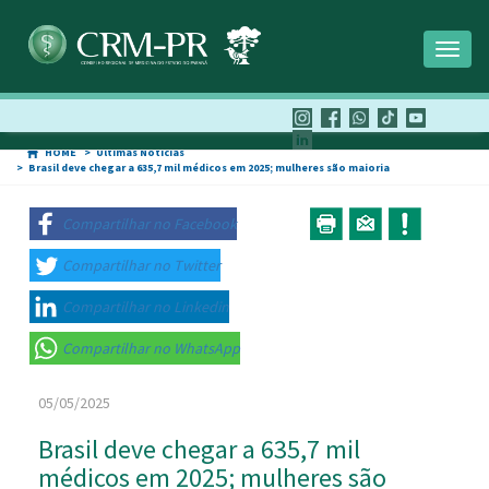
Toggl
naviga
HOME
Últimas Notícias
Brasil deve chegar a 635,7 mil médicos em 2025; mulheres são maioria
Compartilhar no Facebook
Compartilhar no Twitter
Compartilhar no Linkedin
Compartilhar no WhatsApp
05/05/2025
Brasil deve chegar a 635,7 mil
médicos em 2025; mulheres são