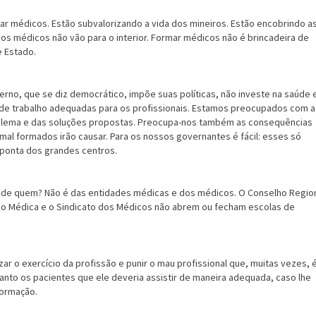
r médicos. Estão subvalorizando a vida dos mineiros. Estão encobrin­do a
 os médicos não vão para o interior. Formar médicos não é brincadeira de
e Estado.
erno, que se diz demo­crático, impõe suas políticas, não investe na saúde 
de trabalho adequadas para os profissionais. Estamos preocupados com a
oblema e das soluções propostas. Preocupa-nos também as consequências
mal formados irão causar. Para os nos­sos governantes é fácil: esses só
 ponta dos grandes centros.
 de quem? Não é das enti­dades médicas e dos médicos. O Conselho Regio
ão Médica e o Sindicato dos Médicos não abrem ou fecham escolas de
zar o exercício da pro­fissão e punir o mau profissional que, muitas vezes, 
anto os pacientes que ele deveria assistir de maneira adequada, caso lhe
formação.