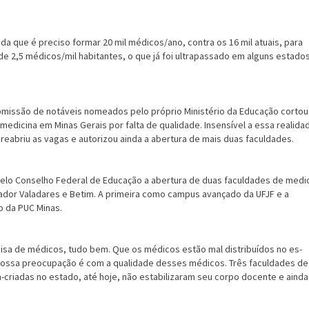
 que é preciso for­mar 20 mil médicos/ano, contra os 16 mil atuais, para
 de 2,5 médicos/mil habitantes, o que já foi ultrapassado em alguns es­tado
comissão de notáveis nomeados pelo próprio Ministério da Educação cortou
edicina em Mi­nas Gerais por falta de qualidade. Insensível a essa realida
reabriu as vagas e autorizou ainda a abertura de mais duas faculdades.
 pelo Conselho Federal de Educação a abertura de duas faculdades de medic
dor Valadares e Betim. A primeira como campus avançado da UFJF e a
o da PUC Minas.
isa de médicos, tudo bem. Que os médicos estão mal distribuídos no es­
 nossa preocupação é com a qualidade desses médicos. Três faculdades de
-criadas no estado, até hoje, não estabilizaram seu corpo docente e ainda