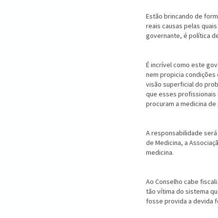
Estão brincando de forma
reais causas pelas quais
governante, é política d
É incrível como este gov
nem propicia condições 
visão superficial do pr
que esses profissionais 
procuram a medici­na de
A responsabilidade será
de Medicina, a Associaç
medicina.
Ao Conselho cabe fiscali
tão vítima do sistema qu
fosse provida a devida 