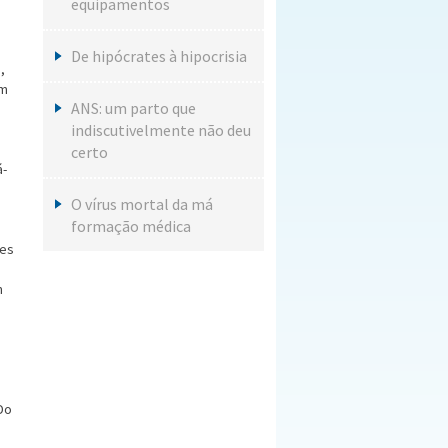
equipamentos
De hipócrates à hipocrisia
,
om
ANS: um parto que
indiscutivelmente não deu
certo
á­
O vírus mortal da m
formação médica
des
m
Do