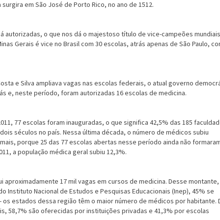
a surgira em São José de Porto Rico, no ano de 1512.
já autorizadas, o que nos dá o majestoso título de vice-campeões mundiais
inas Gerais é vice no Brasil com 30 escolas, atrás apenas de São Paulo, c
sta e Silva ampliava vagas nas escolas federais, o atual governo democr
atrás e, neste período, foram autorizadas 16 escolas de medicina.
011, 77 escolas foram inauguradas, o que significa 42,5% das 185 facul­da
dois séculos no país. Nessa última década, o número de médicos subiu
mais, porque 25 das 77 esco­las abertas nesse período ainda não formara
011, a população médica geral subiu 12,3%.
ui aproximadamente 17 mil vagas em cursos de medicina. Desse montante,
 Instituto Nacional de Es­tudos e Pesquisas Educacionais (Inep), 45% se
- os estados dessa região têm o maior número de médicos por habitante. 
is, 58,7% são oferecidas por institui­ções privadas e 41,3% por escolas