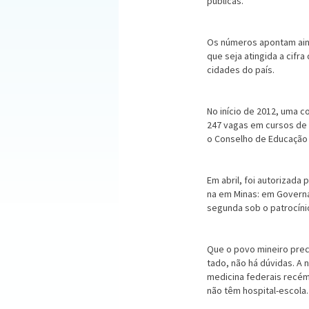
públicas.
Os números apontam ainda
que seja atingida a cifra
cidades do país.
No início de 2012, uma 
247 vagas em cursos de m
o Conselho de Educação 
Em abril, foi autorizada
na em Minas: em Governa
segun­da sob o patrocíni
Que o povo mineiro prec
tado, não há dúvidas. A
medi­cina federais recém
não têm hospital-escola.