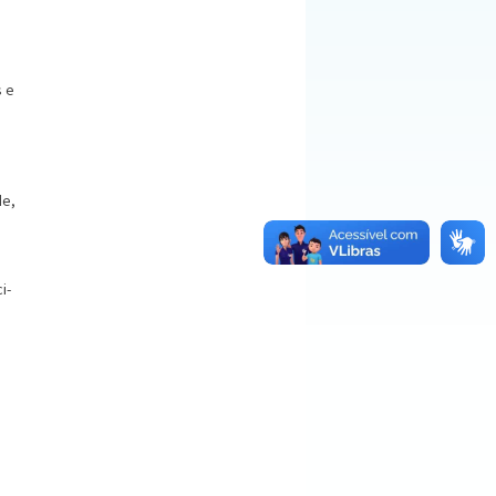
s e
de,
i­