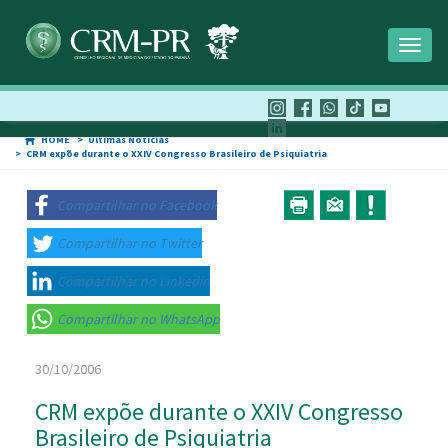
Toggl
naviga
HOME
Últimas Notícias
CRM expõe durante o XXIV Congresso Brasileiro de Psiquiatria
Compartilhar no Facebook
Compartilhar no Twitter
Compartilhar no Linkedin
Compartilhar no WhatsApp
30/10/2006
CRM expõe durante o XXIV Congresso
Brasileiro de Psiquiatria