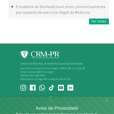
Estudante de Biomedicina é preso preventivamente
por suspeita de exercício ilegal da Medicina
Ver todas
CONSELHO REGIONAL DE MEDICINA DO ESTADO DO PARANÁ
Rua Victório Viezzer, 84, Vista Alegre - 80810-340 -Curitiba-PR
E-mail: protocolo@crmpr.org.br
Telefone: (41) 3240-4000
Atendimento: de segunda a sexta, das 8h às 18h
Aviso de Privacidade