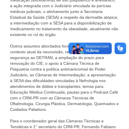
medicação (escetamina) de uso psiquiátrico e anestésico;
a ação integrada com o Judiciário vinculada às perícias
médicas judiciais; o alinhamento junto à Secretaria
Estadual da Saúde (SESA) a respeito da dermatite atópica;
a intermediação com a SESA para a disponibilização de
medicamento no tratamento da obesidade, atualmente não
existente no rol do órgão.
Outros assuntos abordados foram a aplicabilidade e o
contexto atual da neurovisão; recomendações de
segurança ao DETRAN; a ampliação do prazo para
renovação do CIE; o apoio à Câmara Técnica de
Psiquiatria contra a política antimanicomial do Poder
Judiciário; as Câmaras de Intermediação; a apresentação
à SESA das dificuldades vinculadas à Nefrologia nos
atendimentos de diálise e transplantes; temas para
Educação Médica Continuada; pautas para o Podcast Café
com o CRM-PR com as Câmaras Técnicas de
Oftalmologia, Cirurgia Plástica, Dermatologia, Queimados e
Cuidados Paliativos.
Para o coordenador geral das Câmaras Técnicas e
Temáticas e 1° secretário do CRM-PR, Fernando Fabiano