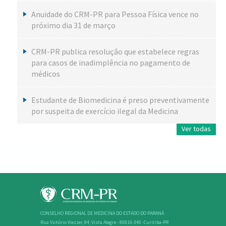
Anuidade do CRM-PR para Pessoa Física vence no
próximo dia 31 de março
CRM-PR publica resolução que estabelece regras
para casos de inadimplência no pagamento de
médicos
Estudante de Biomedicina é preso preventivamente
por suspeita de exercício ilegal da Medicina
Ver todas
CONSELHO REGIONAL DE MEDICINA DO ESTADO DO PARANÁ
Rua Victório Viezzer, 84, Vista Alegre - 80810-340 -Curitiba-PR