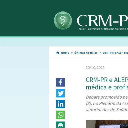
HOME
Últimas Notícias
CRM-PR e ALEP rea
10/10/2025
CRM-PR e ALEP
médica e profi
Debate promovido pelo
(8), no Plenário da As
autoridades de Saúde, 