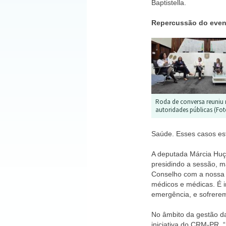
Baptistella.
Repercussão do eve
Roda de conversa reuniu 
autoridades públicas (Fo
Saúde. Esses casos est
A deputada Márcia Huçu
presidindo a sessão, m
Conselho com a nossa A
médicos e médicas. É i
emergência, e sofrerem
No âmbito da gestão da
iniciativa do CRM-PR. 