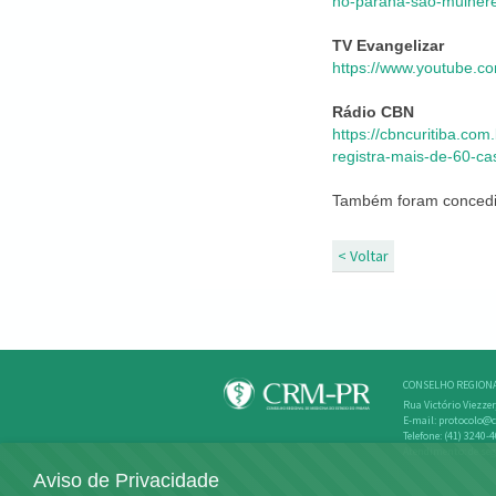
no-parana-sao-mulhere
TV Evangelizar
https://www.youtube.
Rádio CBN
https://cbncuritiba.com
registra-mais-de-60-c
Também foram concedid
< Voltar
CONSELHO REGIONA
Rua Victório Viezzer
E-mail: protocolo@c
Telefone: (41) 3240-
Atendimento: de seg
Aviso de Privacidade