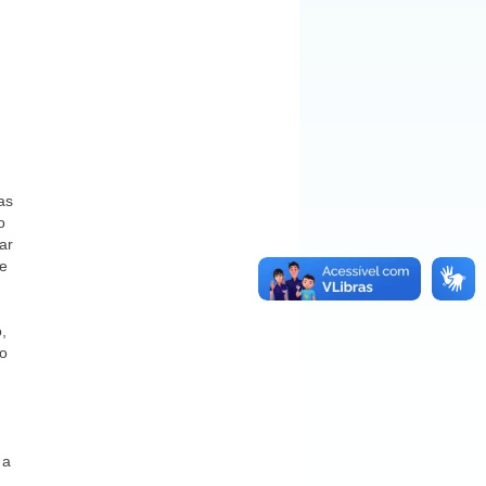
as
o
ar
de
.
,
do
 a