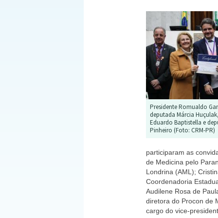
Presidente Romualdo Gam
deputada Márcia Huçulak,
Eduardo Baptistella e de
Pinheiro (Foto: CRM-PR)
participaram as convid
de Medicina pelo Paran
Londrina (AML); Crist
Coordenadoria Estadual
Audilene Rosa de Paula
diretora do Procon de 
cargo do vice-preside