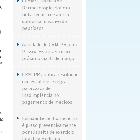
Câmara Técnica de
o,
Dermatologia elabora
nota técnica de alerta
sobre uso invasivo de
peptídeos
),
Anuidade do CRM-PR para
 e
Pessoa Física vence no
o
próximo dia 31 de março
am
CRM-PR publica resolução
que estabelece regras
para casos de
inadimplência no
pagamento de médicos
%
Estudante de Biomedicina
a;
é preso preventivamente
por suspeita de exercício
 e
ilegal da Medicina