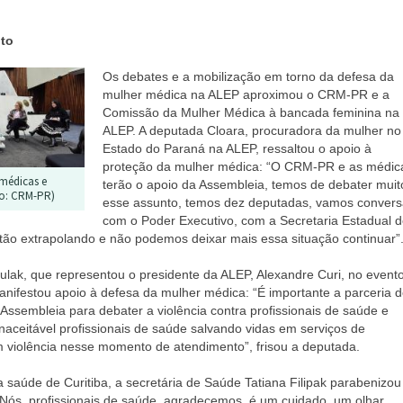
nto
Os debates e a mobilização em torno da defesa da
mulher médica na ALEP aproximou o CRM-PR e a
Comissão da Mulher Médica à bancada feminina na
ALEP.
A deputada Cloara, procuradora da mulher no
Estado do Paraná na ALEP, ressaltou o apoio à
proteção da mulher médica: “O CRM-PR e as médic
médicas e
terão o apoio da Assembleia, temos de debater muit
to: CRM-PR)
esse assunto, temos dez deputadas, vamos convers
com o Poder Executivo, com a Secretaria Estadual 
ão extrapolando e não podemos deixar mais essa situação continuar”
lak, que representou o presidente da ALEP, Alexandre Curi, no evento
anifestou apoio à defesa da mulher médica: “É importante a parceria 
ssembleia para debater a violência contra profissionais de saúde e
naceitável profissionais de saúde salvando vidas em serviços de
 violência nesse momento de atendimento”, frisou a deputada.
 saúde de Curitiba, a secretária de Saúde Tatiana Filipak parabenizou
“Nós, profissionais de saúde, agradecemos, é um cuidado, um olhar