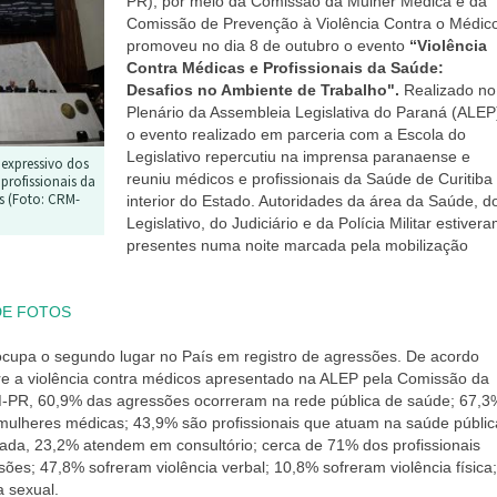
PR), por meio da Comissão da Mulher Médica e da
Comissão de Prevenção à Violência Contra o Médic
promoveu no dia 8 de outubro o evento
“Violência
Contra Médicas e Profissionais da Saúde:
Desafios no Ambiente de Trabalho".
Realizado no
Plenário da Assembleia Legislativa do Paraná (ALEP
o evento realizado em parceria com a Escola do
Legislativo repercutiu na imprensa paranaense e
expressivo dos
reuniu médicos e profissionais da Saúde de Curitiba
profissionais da
s (Foto: CRM-
interior do Estado. Autoridades da área da Saúde, d
Legislativo, do Judiciário e da Polícia Militar estiver
presentes numa noite marcada pela mobilização
DE FOTOS
ocupa o segundo lugar no País em registro de agressões. De acordo
re a
violência contra médicos apresentado na ALEP pela Comissão da
M-PR,
60,9% das agressões ocorreram na rede pública de saúde;
67,3
 mulheres médicas; 43,9% são profissionais que atuam na saúde públic
vada, 23,2% atendem em consultório;
cerca de 71% dos profissionais
ssões;
47,8% sofreram violência verbal; 10,8% sofreram violência física;
a sexual.