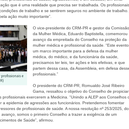
uação que é uma realidade que precisa ser trabalhada. Os profissionai
condições de trabalho e se sentirem seguros no ambiente de trabalho.
la ação muito importante”.
O vice-presidente do CRM-PR e gestor da Comissã
da Mulher Médica, Eduardo Baptistella, comemorou
avanço da empreitada do Conselho na proteção da
mulher médica e profissional da saúde.
“Este evento
um marco importante para a defesa da mulher
médica, do médico, e da funcionária da saúde,
precisamos ter leis, ter ações e leis efetivas, e que
partem dessa casa, da Assembleia, em defesa dess
profissionais.”
 profissionais e
PR)
O presidente do CRM-PR, Romualdo José Ribeiro
Gama, ressaltou o objetivo do Conselho de propiciar
s profissionais exercerem a Medicina. “Unindo a ALEP aos Conselhos 
r a epidemia de agressões aos funcionários. Pretendemos fomentar
gressores de profissionais de saúde. A nossa resolução nº 253/2025, do
m avanço, somos o primeiro Conselho a trazer a exigência de um
ecimentos de Saúde”, afirmou.