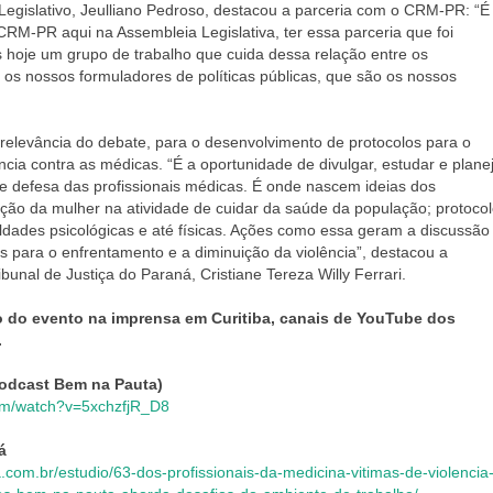
 Legislativo, Jeulliano Pedroso, destacou a parceria com o CRM-PR: “É
CRM-PR aqui na Assembleia Legislativa, ter essa parceria que foi
 hoje um grupo de trabalho que cuida dessa relação entre os
e os nossos formuladores de políticas públicas, que são os nossos
a relevância do debate, para o desenvolvimento de protocolos para o
cia contra as médicas. “É a oportunidade de divulgar, estudar e plane
e defesa das profissionais médicas. É onde nascem ideias dos
eção da mulher na atividade de cuidar da saúde da população; protoco
culdades psicológicas e até físicas. Ações como essa geram a discussão
os para o enfrentamento e a diminuição da violência”, destacou a
unal de Justiça do Paraná, Cristiane Tereza Willy Ferrari.
o do evento na imprensa em Curitiba, canais de YouTube dos
.
odcast Bem na Pauta)
om/watch?v=5xchzfjR_D8
n
com.br/estudio/63-dos-profissionais-da-medicina-vitimas-de-violencia