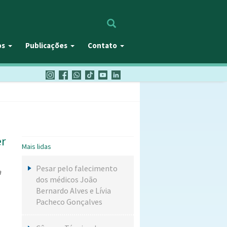
Procurar
os
Publicações
Contato
er
Mais lidas
Pesar pelo falecimento
a
dos médicos João
Bernardo Alves e Lívia
Pacheco Gonçalves