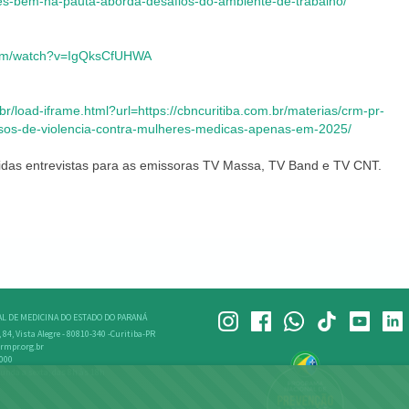
s-bem-na-pauta-aborda-desafios-do-ambiente-de-trabalho/
com/watch?v=IgQksCfUHWA
.br/load-iframe.html?url=https://cbncuritiba.com.br/materias/crm-pr-
asos-de-violencia-contra-mulheres-medicas-apenas-em-2025/
as entrevistas para as emissoras TV Massa, TV Band e TV CNT.
L DE MEDICINA DO ESTADO DO PARANÁ
, 84, Vista Alegre - 80810-340 -Curitiba-PR
rmpr.org.br
4000
unda a sexta, das 8h às 18h