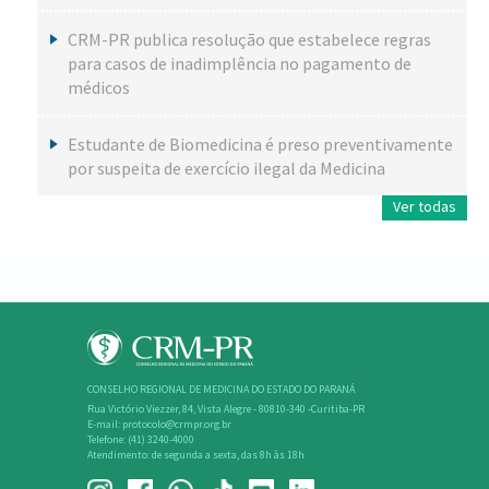
CRM-PR publica resolução que estabelece regras
para casos de inadimplência no pagamento de
médicos
Estudante de Biomedicina é preso preventivamente
por suspeita de exercício ilegal da Medicina
Ver todas
CONSELHO REGIONAL DE MEDICINA DO ESTADO DO PARANÁ
Rua Victório Viezzer, 84, Vista Alegre - 80810-340 -Curitiba-PR
E-mail: protocolo@crmpr.org.br
Telefone: (41) 3240-4000
Atendimento: de segunda a sexta, das 8h às 18h