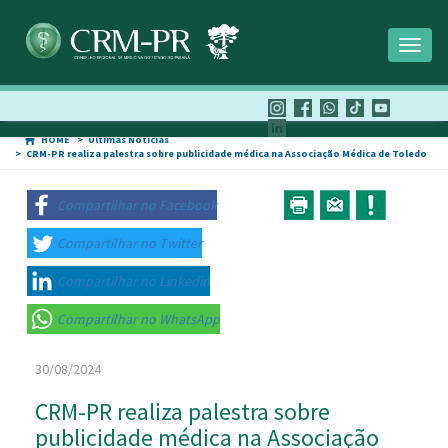
Toggl
naviga
HOME
Últimas Notícias
CRM-PR realiza palestra sobre publicidade médica na Associação Médica de Toledo
Compartilhar no Facebook
Compartilhar no Twitter
Compartilhar no Linkedin
Compartilhar no WhatsApp
30/08/2024
CRM-PR realiza palestra sobre
publicidade médica na Associação