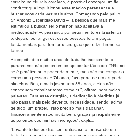
carreira na cirurgia cardíaca, é possível enxergar um fio
condutor que impulsionou esse médico paranaense a
buscar voos cada vez mais altos. Começando pelo pai, o
Sr. Antônio Esperidião David – “a pessoa que mais me
estimulou a buscar ser o melhor, não aceitava a
mediocridade” –, passando por seus mentores brasileiros
e, depois, estrangeiros, essas pessoas foram peças
fundamentais para formar o cirurgião que o Dr. Tirone se
tornou.
A despeito dos muitos anos de trabalho incessante, o
paranaense não pensa em se aposentar tão cedo. “Não sei
se é genética ou o poder da mente, mas não me comporto
como uma pessoa de 74 anos; faço parte de um grupo de
oito cirurgiões, o mais jovem tem 38 anos, e eles não
conseguem trabalhar tanto como eu”, afirma, sem meias
palavras. Para esse cirurgião, a dedicação à Medicina j
não passa mais pelo dever ou necessidade, sendo, acima
de tudo, um prazer. “Não preciso mais trabalhar,
financeiramente estou muito bem, graças principalmente
às patentes das minhas invenções”, explica.
“Levanto todos os dias com entusiasmo, pensando em
trabalhar, dar aula, pesquisar, ver meus pacientes. Faço