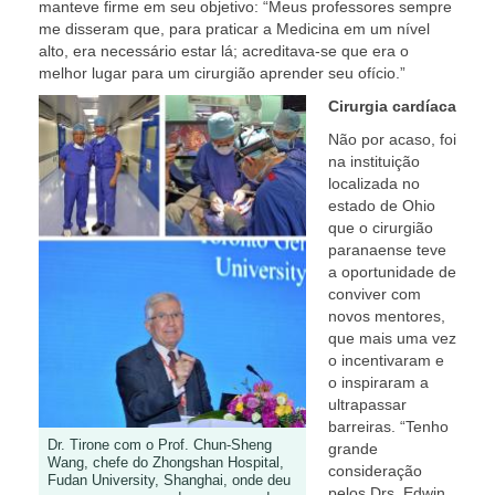
manteve firme em seu objetivo: “Meus professores sempre
me disseram que, para praticar a Medicina em um nível
alto, era necessário estar lá; acreditava-se que era o
melhor lugar para um cirurgião aprender seu ofício.”
Cirurgia cardíaca
Não por acaso, foi
na instituição
localizada no
estado de Ohio
que o cirurgião
paranaense teve
a oportunidade de
conviver com
novos mentores,
que mais uma vez
o incentivaram e
o inspiraram a
ultrapassar
barreiras. “Tenho
Dr. Tirone com o Prof. Chun-Sheng
grande
Wang, chefe do Zhongshan Hospital,
consideração
Fudan University, Shanghai, onde deu
pelos Drs. Edwin