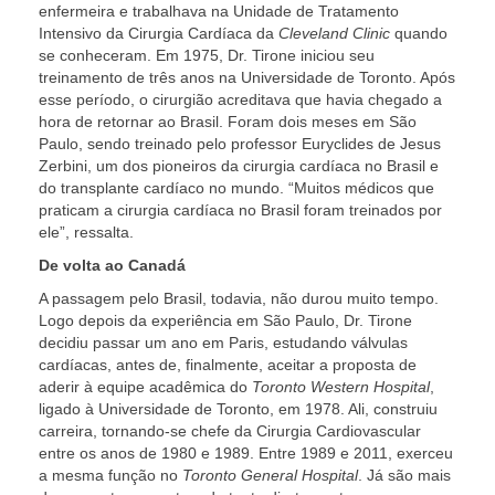
enfermeira e trabalhava na Unidade de Tratamento
Intensivo da Cirurgia Cardíaca da
Cleveland Clinic
quando
se conheceram. Em 1975, Dr. Tirone iniciou seu
treinamento de três anos na Universidade de Toronto. Após
esse período, o cirurgião acreditava que havia chegado a
hora de retornar ao Brasil. Foram dois meses em São
Paulo, sendo treinado pelo professor Euryclides de Jesus
Zerbini, um dos pioneiros da cirurgia cardíaca no Brasil e
do transplante cardíaco no mundo. “Muitos médicos que
praticam a cirurgia cardíaca no Brasil foram treinados por
ele”, ressalta.
De volta ao Canad
A passagem pelo Brasil, todavia, não durou muito tempo.
Logo depois da experiência em São Paulo, Dr. Tirone
decidiu passar um ano em Paris, estudando válvulas
cardíacas, antes de, finalmente, aceitar a proposta de
aderir à equipe acadêmica do
Toronto Western Hospital
,
ligado à Universidade de Toronto, em 1978. Ali, construiu
carreira, tornando-se chefe da Cirurgia Cardiovascular
entre os anos de 1980 e 1989. Entre 1989 e 2011, exerceu
a mesma função no
Toronto General Hospital
. Já são mais