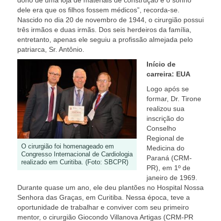
dono de uma loja de materiais de construção e o sonho
dele era que os filhos fossem médicos”, recorda-se.
Nascido no dia 20 de novembro de 1944, o cirurgião possui
três irmãos e duas irmãs. Dos seis herdeiros da família,
entretanto, apenas ele seguiu a profissão almejada pelo
patriarca, Sr. Antônio.
Início de
carreira: EUA
Logo após se
formar, Dr. Tirone
realizou sua
inscrição do
Conselho
Regional de
O cirurgião foi homenageado em
Medicina do
Congresso Internacional de Cardiologia
Paraná (CRM-
realizado em Curitiba. (Foto: SBCPR)
PR), em 1º de
janeiro de 1969.
Durante quase um ano, ele deu plantões no Hospital Nossa
Senhora das Graças, em Curitiba. Nessa época, teve a
oportunidade de trabalhar e conviver com seu primeiro
mentor, o cirurgião Giocondo Villanova Artigas (CRM-PR