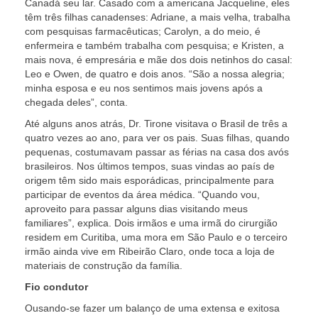
Canadá seu lar. Casado com a americana Jacqueline, eles
têm três filhas canadenses: Adriane, a mais velha, trabalha
com pesquisas farmacêuticas; Carolyn, a do meio, é
enfermeira e também trabalha com pesquisa; e Kristen, a
mais nova, é empresária e mãe dos dois netinhos do casal:
Leo e Owen, de quatro e dois anos. “São a nossa alegria;
minha esposa e eu nos sentimos mais jovens após a
chegada deles”, conta.
Até alguns anos atrás, Dr. Tirone visitava o Brasil de três a
quatro vezes ao ano, para ver os pais. Suas filhas, quando
pequenas, costumavam passar as férias na casa dos avós
brasileiros. Nos últimos tempos, suas vindas ao país de
origem têm sido mais esporádicas, principalmente para
participar de eventos da área médica. “Quando vou,
aproveito para passar alguns dias visitando meus
familiares”, explica. Dois irmãos e uma irmã do cirurgião
residem em Curitiba, uma mora em São Paulo e o terceiro
irmão ainda vive em Ribeirão Claro, onde toca a loja de
materiais de construção da família.
Fio condutor
Ousando-se fazer um balanço de uma extensa e exitosa