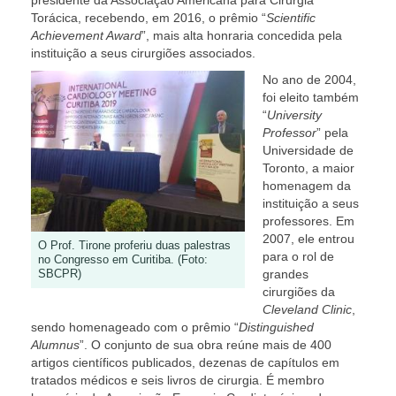
presidente da Associação Americana para Cirurgia
Torácica, recebendo, em 2016, o prêmio “
Scientific
Achievement Award
”, mais alta honraria concedida pela
instituição a seus cirurgiões associados.
No ano de 2004,
foi eleito também
“
University
Professor
” pela
Universidade de
Toronto, a maior
homenagem da
instituição a seus
professores. Em
2007, ele entrou
O Prof. Tirone proferiu duas palestras
para o rol de
no Congresso em Curitiba. (Foto:
SBCPR)
grandes
cirurgiões da
Cleveland Clinic
,
sendo homenageado com o prêmio “
Distinguished
Alumnus
”. O conjunto de sua obra reúne mais de 400
artigos científicos publicados, dezenas de capítulos em
tratados médicos e seis livros de cirurgia. É membro