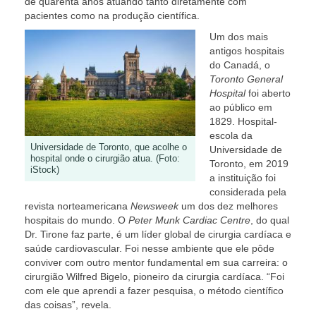
de quarenta anos atuando tanto diretamente com
pacientes como na produção científica.
Um dos mais
antigos hospitais
do Canadá, o
Toronto General
Hospital
foi aberto
ao público em
1829. Hospital-
escola da
Universidade de Toronto, que acolhe o
Universidade de
hospital onde o cirurgião atua. (Foto:
Toronto, em 2019
iStock)
a instituição foi
considerada pela
revista norteamericana
Newsweek
um dos dez melhores
hospitais do mundo. O
Peter Munk Cardiac Centre
, do qual
Dr. Tirone faz parte, é um líder global de cirurgia cardíaca e
saúde cardiovascular. Foi nesse ambiente que ele pôde
conviver com outro mentor fundamental em sua carreira: o
cirurgião Wilfred Bigelo, pioneiro da cirurgia cardíaca. “Foi
com ele que aprendi a fazer pesquisa, o método científico
das coisas”, revela.