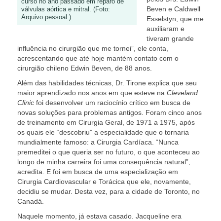
curso no ano passado em reparo de
Beven e Caldwell
válvulas aórtica e mitral. (Foto:
Arquivo pessoal.)
Esselstyn, que me
auxiliaram e
tiveram grande
influência no cirurgião que me tornei”, ele conta,
acrescentando que até hoje mantém contato com o
cirurgião chileno Edwin Beven, de 88 anos.
Além das habilidades técnicas, Dr. Tirone explica que seu
maior aprendizado nos anos em que esteve na
Cleveland
Clinic
foi desenvolver um raciocínio crítico em busca de
novas soluções para problemas antigos. Foram cinco anos
de treinamento em Cirurgia Geral, de 1971 a 1975, após
os quais ele “descobriu” a especialidade que o tornaria
mundialmente famoso: a Cirurgia Cardíaca. “Nunca
premeditei o que queria ser no futuro, o que aconteceu ao
longo de minha carreira foi uma consequência natural”,
acredita. E foi em busca de uma especialização em
Cirurgia Cardiovascular e Torácica que ele, novamente,
decidiu se mudar. Desta vez, para a cidade de Toronto, no
Canadá.
Naquele momento, já estava casado. Jacqueline era