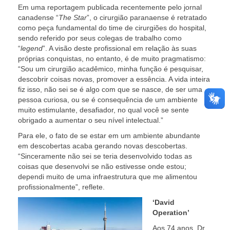
Em uma reportagem publicada recentemente pelo jornal
canadense “
The Star
”, o cirurgião paranaense é retratado
como peça fundamental do time de cirurgiões do hospital,
sendo referido por seus colegas de trabalho como
“
legend
”. A visão deste profissional em relação às suas
próprias conquistas, no entanto, é de muito pragmatismo:
“Sou um cirurgião acadêmico, minha função é pesquisar,
descobrir coisas novas, promover a essência. A vida inteira
fiz isso, não sei se é algo com que se nasce, de ser uma
pessoa curiosa, ou se é consequência de um ambiente
muito estimulante, desafiador, no qual você se sente
obrigado a aumentar o seu nível intelectual.”
Para ele, o fato de se estar em um ambiente abundante
em descobertas acaba gerando novas descobertas.
“Sinceramente não sei se teria desenvolvido todas as
coisas que desenvolvi se não estivesse onde estou;
dependi muito de uma infraestrutura que me alimentou
profissionalmente”, reflete.
‘David
Operation’
Aos 74 anos, Dr.