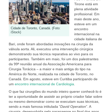
Tirone está em
plena atividade
profissional. Em
maio deste ano,
esteve em um
Cidade de Toronto, Canadá. (Foto:
encontro
iStock)
internacional na
cidade italiana de
Bari, onde foram abordadas inovações na cirurgia da
válvula aorta. Ali, executou uma intervenção cirúrgica
demonstrando sua técnica reparativa ao vivo para os
participantes. Também em maio, foi um dos palestrantes
da 99ª reunião anual da Associação Americana para
Cirurgia Torácica – a maior e mais antiga do tipo na
América do Norte, realizada na cidade de Toronto, no
Canadá. Em agosto, esteve em Curitiba participando de
um
encontro internacional de Cardiologia
.
O que faz cirurgiões do mundo inteiro querer conhecê-lo é
ter a oportunidade de assistir ao próprio criador falar sobre
ou mesmo demonstrar como se executam suas técnicas,
sendo a mais famosa intitulada “
David Operation
”. A
cirurgia, desenvolvida pelo paranaense no final dos anos