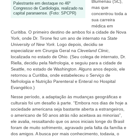
Blumenau (SC),
Palestrante em destaque no 46º
mas que
Congresso de Cardiologia, realizado na
capital paranaense. (Foto: SPCPR)
concentrou toda a
sua carreira
médica em
Curitiba. O primeiro destino de ambos foi a cidade de Nova
York, onde Dr. Tirone fez um ano de internato na
State
University of New York
. Logo depois, decidiu se
especializar em Cirurgia Geral na
Cleveland Clinic
,
localizada no estado de Ohio. (Seu colega de internato, Dr.
Riella, decidiu pela Nefrologia, e seguiu para a cidade de
Seattle, no estado de Washington. Alguns anos depois, ele
retornou a Curitiba, onde estabeleceu o Serviço de
Nefrologia e Nutrição Parenteral e Enteral no Hospital
Evangélico.)
Nesse período, a adaptação às mudanças geográficas e
culturais foi um desafio à parte. “Embora nos dias de hoje a
sociedade americana seja bastante aberta a estrangeiros,
o americano de 50 anos atrás não aceitava as minorias”,
ele avalia, ressaltando que os anos iniciais longe do Brasil
foram de muito sofrimento, agravado pela falta da família e
dos amigos. A busca por mais conhecimento, todavia, o