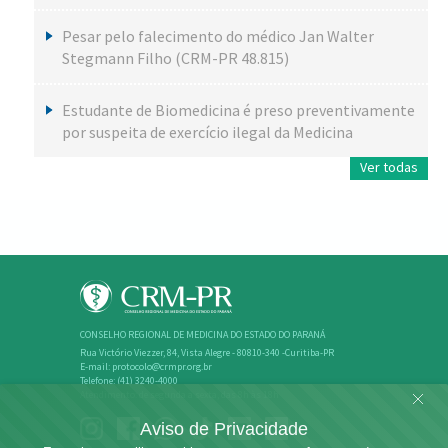
Pesar pelo falecimento do médico Jan Walter
Stegmann Filho (CRM-PR 48.815)
Estudante de Biomedicina é preso preventivamente
por suspeita de exercício ilegal da Medicina
Ver todas
CONSELHO REGIONAL DE MEDICINA DO ESTADO DO PARANÁ
Rua Victório Viezzer, 84, Vista Alegre - 80810-340 -Curitiba-PR
E-mail: protocolo@crmpr.org.br
Telefone: (41) 3240-4000
Atendimento: de segunda a sexta, das 8h às 18h
Aviso de Privacidade