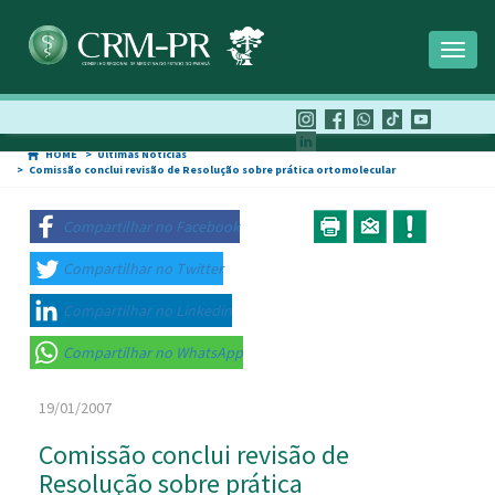
Toggl
naviga
HOME
Últimas Notícias
Comissão conclui revisão de Resolução sobre prática ortomolecular
Compartilhar no Facebook
Compartilhar no Twitter
Compartilhar no Linkedin
Compartilhar no WhatsApp
19/01/2007
Comissão conclui revisão de
Resolução sobre prática