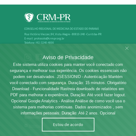
CONSELHO REGIONAL DE MEDICINA DO ESTADO DO PARANÁ
Rua Victório Viezzer, 84, Vista Alegre - 80810-340 -Curitiba-PR
E-mail: protocolo@crmpr.org.br
Telefone: (41) 3240-4000
Atendimento: de segunda a sexta, das 8h às 18h
Aviso de Privacidade
Este sistema utiliza cookies para manter você conectado com
segurança e melhorar sua experiência. Os cookies essenciais não
podem ser desativados. JSESSIONID - Autenticação Mantém
você conectado com segurança. Duração: 15 minutos. Obrigatório
Download - Funcionalidade Rastreia downloads de relatórios em
PDF para melhorar a experiência. Duração: Até você fazer logout.
Opcional Google Analytics - Análise Análise de como você usa o
Rede dos Conselhos de Medicina
sistema para melhorias contínuas. Dados anonimizados , sem
informações pessoais. Duração: Até 2 anos. Opcional
Estou de acordo
Webmail