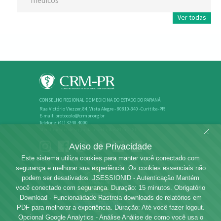
médicos
Ver todas
CONSELHO REGIONAL DE MEDICINA DO ESTADO DO PARANÁ
Rua Victório Viezzer, 84, Vista Alegre - 80810-340 -Curitiba-PR
E-mail: protocolo@crmpr.org.br
Telefone: (41) 3240-4000
Atendimento: de segunda a sexta, das 8h às 18h
Aviso de Privacidade
Este sistema utiliza cookies para manter você conectado com
segurança e melhorar sua experiência. Os cookies essenciais não
podem ser desativados. JSESSIONID - Autenticação Mantém
você conectado com segurança. Duração: 15 minutos. Obrigatório
Download - Funcionalidade Rastreia downloads de relatórios em
PDF para melhorar a experiência. Duração: Até você fazer logout.
Opcional Google Analytics - Análise Análise de como você usa o