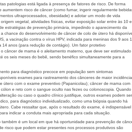
tas patologias está ligada à presença de fatores de risco. De forma
que aumentem risco de câncer (como fumar, ingerir regularmente bebida
limentos ultraprocessados, obesidade) e adotar um modo de vida
origem vegetal, atividades físicas, evitar exposição solar entre às 10 e
de estratégias de prevenção primária, impedindo o aparecimento da
r a chance do desenvolvimento de câncer de colo de útero há disponíve
SUS, a vacinação contra o vírus HPV, indicada para meninas dos 9 aos 
 14 anos (para redução de contágio). Um fator protetivo
a o câncer de mama é o aleitamento materno, que deve ser estimulado
té os seis meses do bebê, sendo benéfico simultaneamente para a
mento para diagnóstico precoce em população sem sintomas
isponíveis exames para rastreamento dos cânceres de maior incidência
de útero com o exame preventivo (Papanicolau); câncer de mama com
 cólon e reto com o sangue oculto nas fezes ou colonoscopia. Quando
teração ou caso o quadro clínico justifique, outros exames podem se
 médico, para diagnóstico individualizado, como uma biópsia quando h
tero. Cabe ressaltar que, após o resultado do exame, é indispensável
para indicar a conduta mais apropriada para cada situação.
o também é um local em que há oportunidade para prevenção de cânce
de risco que podem estar presentes nos processos produtivos são