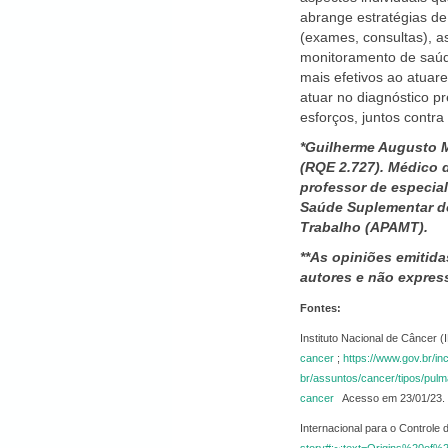
abrange estratégias de
(exames, consultas), a
monitoramento de saúde
mais efetivos ao atuar
atuar no diagnóstico p
esforços, juntos contra
*Guilherme Augusto M
(RQE 2.727). Médico 
professor de especi
Saúde Suplementar d
Trabalho (APAMT).
**As opiniões emitida
autores e não expre
Fontes:
Instituto Nacional de Câncer 
cancer
;
https://www.gov.br/i
br/assuntos/cancer/tipos/pul
cancer
Acesso em 23/01/23
Internacional para o Controle