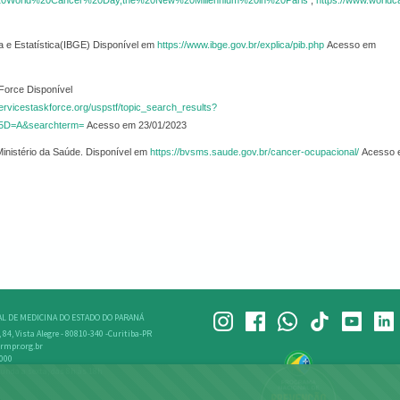
f%20World%20Cancer%20Day,the%20New%20Millennium%20in%20Paris
;
https://www.worldc
fia e Estatística(IBGE) Disponível em
https://www.ibge.gov.br/explica/pib.php
Acesso em
Force Disponível
ervicestaskforce.org/uspstf/topic_search_results?
5D=A&searchterm=
Acesso em 23/01/2023
 Ministério da Saúde. Disponível em
https://bvsms.saude.gov.br/cancer-ocupacional/
Acesso 
L DE MEDICINA DO ESTADO DO PARANÁ
, 84, Vista Alegre - 80810-340 -Curitiba-PR
rmpr.org.br
4000
unda a sexta, das 8h às 18h