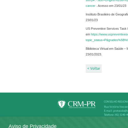
story#:~:text=Origins%20o
cancer
. Acesso em 23/01/23
Instituto Brasileiro de Geogra
23/01/23
US Preventive Services Task 
em
https://www.uspreventives
topic_status=P&grades%5B%
Biblioteca Virtual em Saúde –
23/01/2023.
< Voltar
CONSELHO REGIONA
Rua Victório Viezzer
E-mail: protocolo@c
Telefone: (41) 3240-
Atendimento: de seg
Aviso de Privacidade