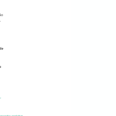
ão
,
de
o
s
-