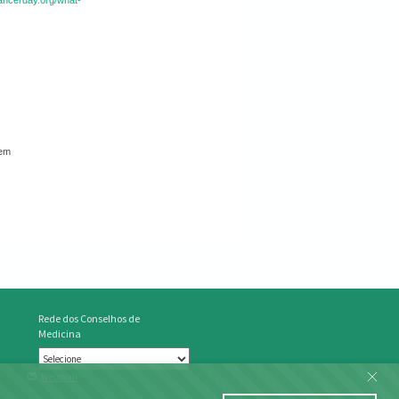
ancerday.org/what-
em
Rede dos Conselhos de
Medicina
Webmail