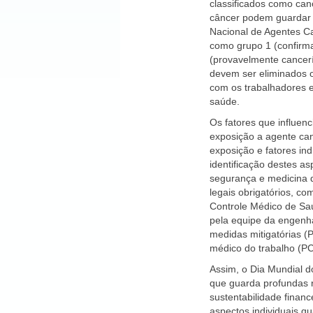
classificados como ca
câncer podem guardar c
Nacional de Agentes C
como grupo 1 (confir
(provavelmente cancer
devem ser eliminados ou
com os trabalhadores 
saúde.
Os fatores que influen
exposição a agente can
exposição e fatores ind
identificação destes a
segurança e medicina 
legais obrigatórios, 
Controle Médico de Saú
pela equipe da engenh
medidas mitigatórias (
médico do trabalho (
Assim, o Dia Mundial d
que guarda profundas r
sustentabilidade finan
aspectos individuais qu