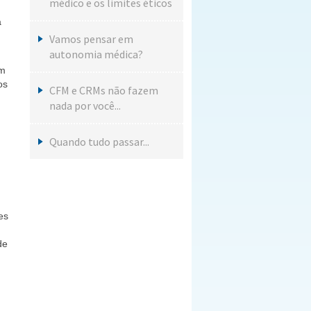
médico e os limites éticos
a
Vamos pensar em
autonomia médica?
em
os
CFM e CRMs não fazem
nada por você...
Quando tudo passar...
es
de