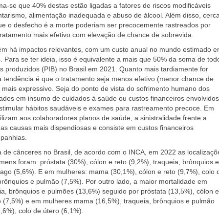
ma-se que 40% destas estão ligadas a fatores de riscos modificáveis
arismo, alimentação inadequada e abuso de álcool. Além disso, cerc
ue o desfecho é a morte poderiam ser precocemente rastreados por
tratamento mais efetivo com elevação de chance de sobrevida.
m há impactos relevantes, com um custo anual no mundo estimado 
s. Para se ter ideia, isso é equivalente a mais que 50% da soma de tod
ais produzidos (PIB) no Brasil em 2021. Quanto mais tardiamente for
 a tendência é que o tratamento seja menos efetivo (menor chance de
 mais expressivo. Seja do ponto de vista do sofrimento humano dos
izados em insumo de cuidados à saúde ou custos financeiros envolvidos
stimular hábitos saudáveis e exames para rastreamento precoce. Em
lizam aos colaboradores planos de saúde, a sinistralidade frente a
e as causas mais dispendiosas e consiste em custos financeiros
mpanhias.
a de cânceres no Brasil, de acordo com o INCA, em 2022 as localizaçõ
ens foram: próstata (30%), cólon e reto (9,2%), traqueia, brônquios e
ago (5,6%). E em mulheres: mama (30,1%), cólon e reto (9,7%), colo 
 brônquios e pulmão (7,5%). Por outro lado, a maior mortalidade em
ia, brônquios e pulmões (13,6%) seguido por próstata (13,5%), cólon e
o (7,5%) e em mulheres mama (16,5%), traqueia, brônquios e pulmão
9,6%), colo de útero (6,1%).