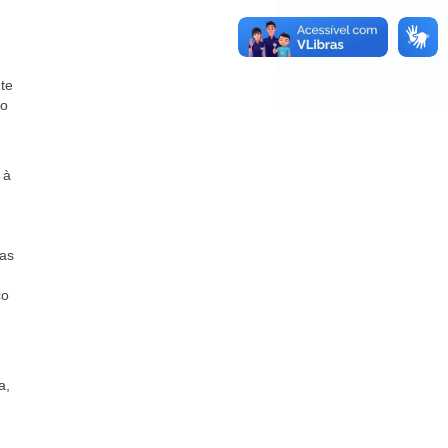
te
vo
 à
mas
co
a,