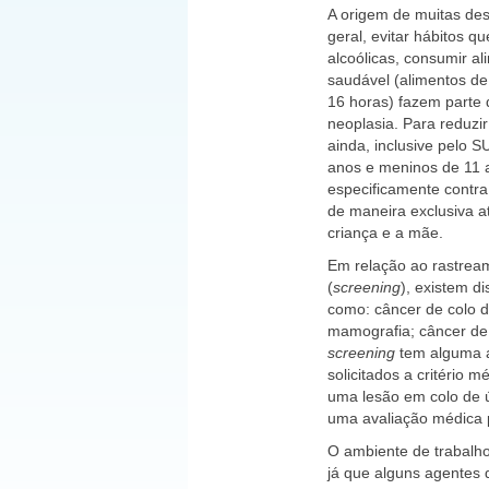
A origem de muitas des
geral, evitar hábitos 
alcoólicas, consumir a
saudável (alimentos de 
16 horas) fazem parte 
neoplasia. Para reduzi
ainda, inclusive pelo 
anos e meninos de 11 a
especificamente contr
de maneira exclusiva a
criança e a mãe.
Em relação ao rastrea
(
screening
), existem d
como: câncer de colo 
mamografia; câncer de
screening
tem alguma al
solicitados a critério
uma lesão em colo de ú
uma avaliação médica 
O ambiente de trabalh
já que alguns agentes 