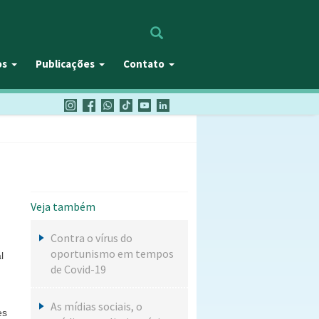
Procurar
os
Publicações
Contato
Veja também
Contra o vírus do
oportunismo em tempos
l
de Covid-19
As mídias sociais, o
es