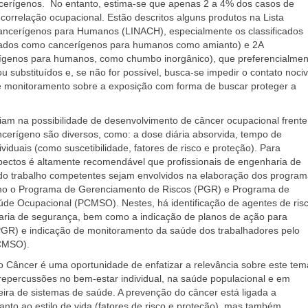
ncerígenos. No entanto, estima-se que apenas 2 a 4% dos casos de
orrelação ocupacional. Estão descritos alguns produtos na Lista
ancerígenos para Humanos (LINACH), especialmente os classificados
mados como cancerígenos para humanos como amianto) e 2A
ígenos para humanos, como chumbo inorgânico), que preferencialmen
 substituídos e, se não for possível, busca-se impedir o contato noci
e monitoramento sobre a exposição com forma de buscar proteger a
ciam na possibilidade de desenvolvimento de câncer ocupacional frente
cerígeno são diversos, como: a dose diária absorvida, tempo de
ividuais (como suscetibilidade, fatores de risco e proteção). Para
spectos é altamente recomendável que profissionais de engenharia de
do trabalho competentes sejam envolvidos na elaboração dos progra
como o Programa de Gerenciamento de Riscos (PGR) e Programa de
de Ocupacional (PCMSO). Nestes, há identificação de agentes de ris
aria de segurança, bem como a indicação de planos de ação para
PGR) e indicação de monitoramento da saúde dos trabalhadores pelo
PCMSO).
o Câncer é uma oportunidade de enfatizar a relevância sobre este tem
epercussões no bem-estar individual, na saúde populacional e em
ceira de sistemas de saúde. A prevenção do câncer está ligada a
anto ao estilo de vida (fatores de risco e proteção), mas também