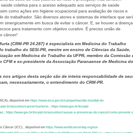
 saúde coletiva para o acesso adequado aos serviços de saúde
ssim como ações em higiene ocupacional para avaliação de riscos e
 do trabalhador. São diversos atores e sistemas de interface que ser
em sinergicamente em busca de evitar o câncer. E, se houver a doença
recoce para tratamento com objetivo curativo. É preciso união de
 o câncer!
urta (CRM-PR 24.287) é especialista em Medicina do Trabalho
do trabalho do SESI-PR, mestre em ensino de Ciências da Saúde,
alização em Medicina do Trabalho da UFPR, membro da Comissão 
o CFM e ex-presidente da Associação Paranaense de Medicina d
s nos artigos desta seção são de inteira responsabilidade de seu
ssam, necessariamente, o entendimento do CRM-PR.
(INCA), disponível em
https://www.inca.gov.br/campanhas/dia-mundial-do-
nca/pt-br/assuntos/cancer/numeros
;
https://www.gov.br/inca/pt-
mao
;
https://www.gov.br/inca/pt-br/assuntos/causas-e-prevencao-do-cancer/como-prevenir-o
.
 do Câncer (ICC) , disponível em
https://www.worldcancerday.org/our-