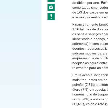
de óbitos por ano. Esti
como tabagismo, sedent
de 1/3 dos casos em q
exames preventivos e 
Financeiramente també
1,16 trilhões de dólare
os bens e serviços fin
identificada a doença,
sobrevida) e com custo
doentes, recursos util
sobram motivos para e
empresas que disponibi
neoplasias figura entr
relevantes para as co
Em relação a incidênci
mais frequentes em hom
pulmão (7,5%) e estôm
útero (7%) e traqueia,
homens foi o de traque
reto (8,4%) e estomag
(11,6%), cólon e reto (