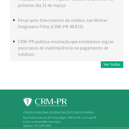
próximo dia 31 de março
Pesar pelo falecimento do médico Jan Walter
Stegmann Filho (CRM-PR 48.815)
CRM-PR publica resolução que estabelece regras
para casos de inadimplência no pagamento de
médicos
Ver todas
CONSELHO REGIONAL DE MEDICINA DO ESTADO DO PARANÁ
Rua Victório Viezzer, 84, Vista Alegre - 80810-340 -Curitiba-PR
E-mail: protocolo@crmpr.org.br
Telefone: (41) 3240-4000