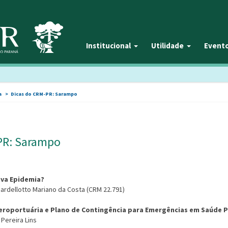
Institucional
Utilidade
Event
a
Dicas do CRM-PR: Sarampo
PR: Sarampo
ova Epidemia?
Sbardellotto Mariano da Costa (CRM 22.791)
eroportuária e Plano de Contingência para Emergências em Saúde P
 Pereira Lins