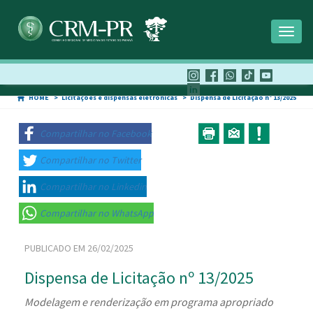
Toggl
naviga
HOME
Licitações e dispensas eletrônicas
Dispensa de Licitação nº 13/2025
Compartilhar no Facebook
Compartilhar no Twitter
Compartilhar no Linkedin
Compartilhar no WhatsApp
PUBLICADO EM 26/02/2025
Dispensa de Licitação nº 13/2025
Modelagem e renderização em programa apropriado