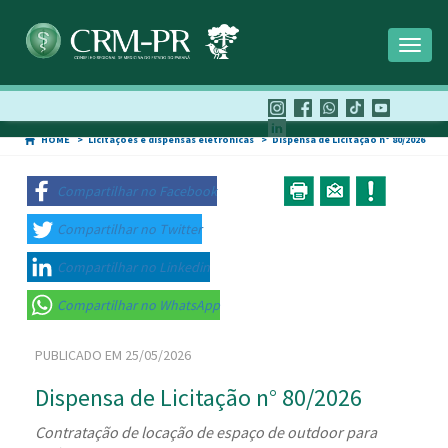
Toggl
naviga
HOME
Licitações e dispensas eletrônicas
Dispensa de Licitação n° 80/2026
Compartilhar no Facebook
Compartilhar no Twitter
Compartilhar no Linkedin
Compartilhar no WhatsApp
PUBLICADO EM 25/05/2026
Dispensa de Licitação n° 80/2026
Contratação de locação de espaço de outdoor para