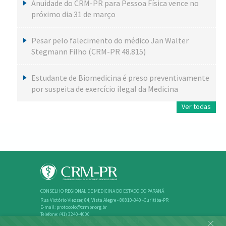
Anuidade do CRM-PR para Pessoa Física vence no
próximo dia 31 de março
Pesar pelo falecimento do médico Jan Walter
Stegmann Filho (CRM-PR 48.815)
Estudante de Biomedicina é preso preventivamente
por suspeita de exercício ilegal da Medicina
Ver todas
CONSELHO REGIONAL DE MEDICINA DO ESTADO DO PARANÁ
Rua Victório Viezzer, 84, Vista Alegre - 80810-340 -Curitiba-PR
E-mail: protocolo@crmpr.org.br
Telefone: (41) 3240-4000
Atendimento: de segunda a sexta, das 8h às 18h