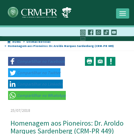
Toggl
naviga
HOME
Últimas Notícias
Homenagem aos Pioneiros: Dr. Aroldo Marques Sardenberg (CRM-PR 449)
Compartilhar no Facebook
Compartilhar no Twitter
Compartilhar no Linkedin
Compartilhar no WhatsApp
25/07/2018
Homenagem aos Pioneiros: Dr. Aroldo
Marques Sardenberg (CRM-PR 449)