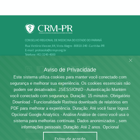
CONSELHO REGIONAL DE MEDICINA DO ESTADO DO PARANÁ
Rua Victório Viezzer, 84, Vista Alegre - 80810-340 -Curitiba-PR
E-mail: protocolo@crmpr.org.br
Telefone: (41) 3240-4000
Atendimento: de segunda a sexta, das 8h às 18h
Aviso de Privacidade
Este sistema utiliza cookies para manter você conectado com
segurança e melhorar sua experiência. Os cookies essenciais não
podem ser desativados. JSESSIONID - Autenticação Mantém
você conectado com segurança. Duração: 15 minutos. Obrigatório
Download - Funcionalidade Rastreia downloads de relatórios em
PDF para melhorar a experiência. Duração: Até você fazer logout.
Opcional Google Analytics - Análise Análise de como você usa o
Rede dos Conselhos de Medicina
sistema para melhorias contínuas. Dados anonimizados , sem
informações pessoais. Duração: Até 2 anos. Opcional
Estou de acordo