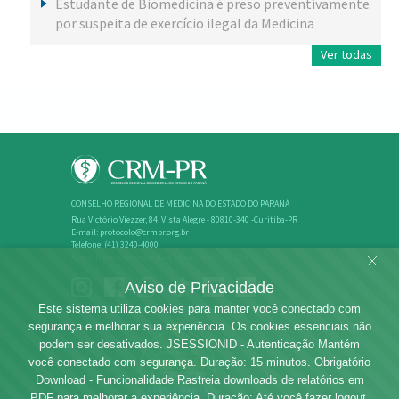
Estudante de Biomedicina é preso preventivamente
por suspeita de exercício ilegal da Medicina
Ver todas
CONSELHO REGIONAL DE MEDICINA DO ESTADO DO PARANÁ
Rua Victório Viezzer, 84, Vista Alegre - 80810-340 -Curitiba-PR
E-mail: protocolo@crmpr.org.br
Telefone: (41) 3240-4000
Atendimento: de segunda a sexta, das 8h às 18h
Aviso de Privacidade
Este sistema utiliza cookies para manter você conectado com
segurança e melhorar sua experiência. Os cookies essenciais não
podem ser desativados. JSESSIONID - Autenticação Mantém
você conectado com segurança. Duração: 15 minutos. Obrigatório
Download - Funcionalidade Rastreia downloads de relatórios em
PDF para melhorar a experiência. Duração: Até você fazer logout.