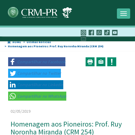
Toggl
naviga
HOME
Últimas Notícias
Homenagem aos Pioneiros: Prof. Ruy Noronha Miranda (CRM 254)
Compartilhar no Facebook
Compartilhar no Twitter
Compartilhar no Linkedin
Compartilhar no WhatsApp
02/05/2019
Homenagem aos Pioneiros: Prof. Ruy
Noronha Miranda (CRM 254)