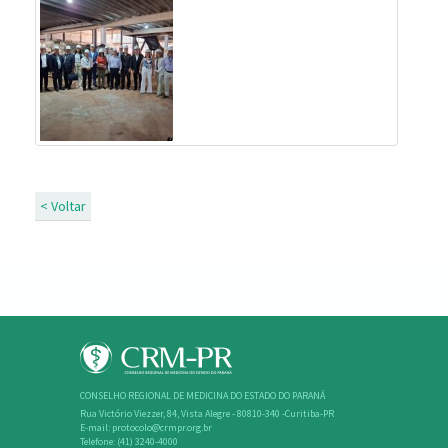
< Voltar
CONSELHO REGIONAL DE MEDICINA DO ESTADO DO PARANÁ
Rua Victório Viezzer, 84, Vista Alegre - 80810-340 -Curitiba-PR
E-mail: protocolo@crmpr.org.br
Telefone: (41) 3240-4000