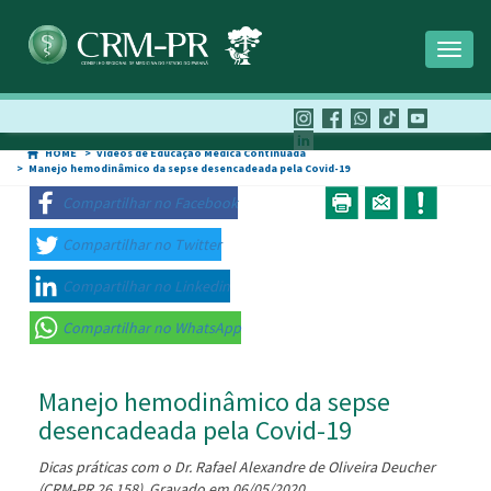
Toggl
naviga
HOME
Vídeos de Educação Médica Continuada
Manejo hemodinâmico da sepse desencadeada pela Covid-19
Compartilhar no Facebook
Compartilhar no Twitter
Compartilhar no Linkedin
Compartilhar no WhatsApp
Manejo hemodinâmico da sepse
desencadeada pela Covid-19
Dicas práticas com o Dr. Rafael Alexandre de Oliveira Deucher
(CRM-PR 26.158). Gravado em 06/05/2020.