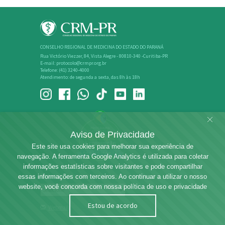
CONSELHO REGIONAL DE MEDICINA DO ESTADO DO PARANÁ
Rua Victório Viezzer, 84, Vista Alegre - 80810-340 -Curitiba-PR
E-mail: protocolo@crmpr.org.br
Telefone: (41) 3240-4000
Atendimento: de segunda a sexta, das 8h às 18h
Aviso de Privacidade
Este site usa cookies para melhorar sua experiência de
navegação. A ferramenta Google Analytics é utilizada para coletar
informações estatísticas sobre visitantes e pode compartilhar
Rede dos Conselhos de Medicina
essas informações com terceiros. Ao continuar a utilizar o nosso
website, você concorda com nossa política de uso e privacidade
Estou de acordo
Webmail