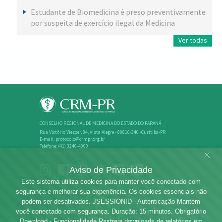
Estudante de Biomedicina é preso preventivamente
por suspeita de exercício ilegal da Medicina
Ver todas
CONSELHO REGIONAL DE MEDICINA DO ESTADO DO PARANÁ
Rua Victório Viezzer, 84, Vista Alegre - 80810-340 -Curitiba-PR
E-mail: protocolo@crmpr.org.br
Telefone: (41) 3240-4000
Atendimento: de segunda a sexta, das 8h às 18h
Aviso de Privacidade
Este sistema utiliza cookies para manter você conectado com
segurança e melhorar sua experiência. Os cookies essenciais não
podem ser desativados. JSESSIONID - Autenticação Mantém
você conectado com segurança. Duração: 15 minutos. Obrigatório
Download - Funcionalidade Rastreia downloads de relatórios em