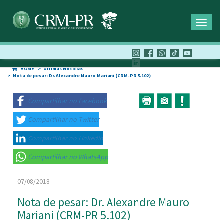
Toggl
naviga
HOME
Últimas Notícias
Nota de pesar: Dr. Alexandre Mauro Mariani (CRM-PR 5.102)
Compartilhar no Facebook
Compartilhar no Twitter
Compartilhar no Linkedin
Compartilhar no WhatsApp
07/08/2018
Nota de pesar: Dr. Alexandre Mauro
Mariani (CRM-PR 5.102)