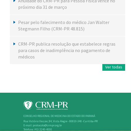
Anuidade do CRM-PR para Pessoa Física vence no
próximo dia 31 de março
Pesar pelo falecimento do médico Jan Walter
Stegmann Filho (CRM-PR 48.815)
CRM-PR publica resolução que estabelece regras
para casos de inadimplência no pagamento de
médicos
Ver todas
CONSELHO REGIONAL DE MEDICINA DO ESTADO DO PARANÁ
Rua Victório Viezzer, 84, Vista Alegre - 80810-340 -Curitiba-PR
E-mail: protocolo@crmpr.org.br
Telefone: (41) 3240-4000