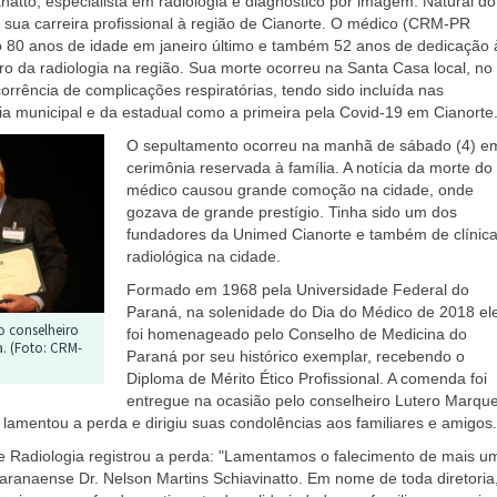
natto, especialista em radiologia e diagnóstico por imagem. Natural do
 sua carreira profissional à região de Cianorte. O médico (CRM-PR
o 80 anos de idade em janeiro último e também 52 anos de dedicação 
ro da radiologia na região. Sua morte ocorreu na Santa Casa local, no
rrência de complicações respiratórias, tendo sido incluída nas
ria municipal e da estadual como a primeira pela Covid-19 em Cianorte
O sepultamento ocorreu na manhã de sábado (4) e
cerimônia reservada à família. A notícia da morte do
médico causou grande comoção na cidade, onde
gozava de grande prestígio. Tinha sido um dos
fundadores da Unimed Cianorte e também de clínic
radiológica na cidade.
Formado em 1968 pela Universidade Federal do
Paraná, na solenidade do Dia do Médico de 2018 el
 o conselheiro
foi homenageado pelo Conselho de Medicina do
a. (Foto: CRM-
Paraná por seu histórico exemplar, recebendo o
Diploma de Mérito Ético Profissional. A comenda foi
entregue na ocasião pelo conselheiro Lutero Marqu
lamentou a perda e dirigiu suas condolências aos familiares e amigos.
e Radiologia registrou a perda: "Lamentamos o falecimento de mais u
paranaense Dr. Nelson Martins Schiavinatto. Em nome de toda diretoria