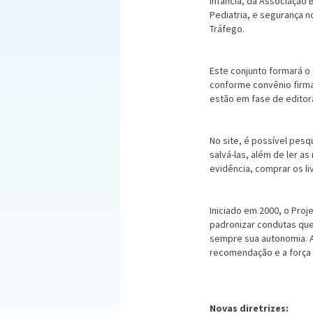
infância, da Associação 
Pediatria, e segurança n
Tráfego.
Este conjunto formará o
conforme convênio firma
estão em fase de editor
No site, é possível pesq
salvá-las, além de ler 
evidência, comprar os l
Iniciado em 2000, o Proj
padronizar condutas que
sempre sua autonomia. A
recomendação e a força d
Novas diretrizes: