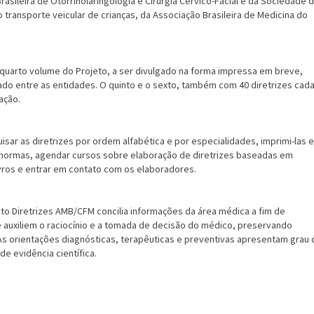
Brasileira de Otorrinolaringologia e Cirurgia Cérvico-Facial e da Sociedade 
o transporte veicular de crianças, da Associação Brasileira de Medicina do
 quarto volume do Projeto, a ser divulgado na forma impressa em breve,
do entre as entidades. O quinto e o sexto, também com 40 diretrizes cada
ação.
uisar as diretrizes por ordem alfabética e por especialidades, imprimi-las e
as normas, agendar cursos sobre elaboração de diretrizes baseadas em
ivros e entrar em contato com os elaboradores.
eto Diretrizes AMB/CFM concilia informações da área médica a fim de
 auxiliem o raciocínio e a tomada de decisão do médico, preservando
s orientações diagnósticas, terapêuticas e preventivas apresentam grau 
e evidência científica.