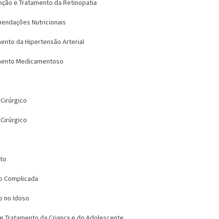
enção e Tratamento da Retinopatia
mendações Nutricionais
mento da Hipertensão Arterial
tamento Medicamentoso
Cirúrgico
Cirúrgico
ito
io Complicada
io no Idoso
e Tratamento da Criança e do Adolescente