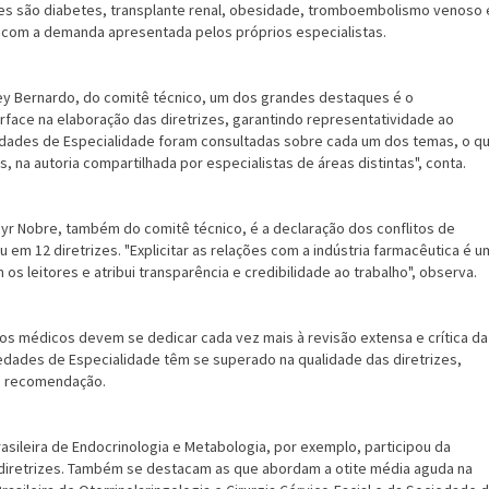
es são diabetes, transplante renal, obesidade, tromboembolismo venoso 
 com a demanda apresentada pelos próprios especialistas.
y Bernardo, do comitê técnico, um dos grandes destaques é o
rface na elaboração das diretrizes, garantindo representatividade ao
edades de Especialidade foram consultadas sobre cada um dos temas, o q
s, na autoria compartilhada por especialistas de áreas distintas", conta.
yr Nobre, também do comitê técnico, é a declaração dos conflitos de
 em 12 diretrizes. "Explicitar as relações com a indústria farmacêutica é u
os leitores e atribui transparência e credibilidade ao trabalho", observa.
 médicos devem se dedicar cada vez mais à revisão extensa e crítica da
iedades de Especialidade têm se superado na qualidade das diretrizes,
e recomendação.
sileira de Endocrinologia e Metabologia, por exemplo, participou da
diretrizes. Também se destacam as que abordam a otite média aguda na