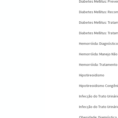
Diabetes Mellitus: Prev
Diabetes Mellitus: Reco
Diabetes Mellitus: Trata
Diabetes Mellitus: Tra
Hemorróida: Diagnóstico
Hemorróida: Manejo Não 
Hemorróida: Tratamento 
Hipotireoidismo
Hipotireoidismo Congên
Infecção do Trato Urinár
Infecção do Trato Urinár
Obesidade: Diagnóstico 