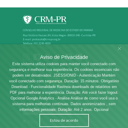
CONSELHO REGIONAL DE MEDICINA DO ESTADO DO PARANÁ
Rua Victório Viezzer, 84, Vista Alegre - 80810-340 -Curitiba-PR
E-mail: protocolo@crmpr.org.br
Telefone: (41) 3240-4000
Atendimento: de segunda a sexta, das 8h às 18h
Aviso de Privacidade
Este sistema utiliza cookies para manter você conectado com
segurança e melhorar sua experiência. Os cookies essenciais não
podem ser desativados. JSESSIONID - Autenticação Mantém
você conectado com segurança. Duração: 15 minutos. Obrigatório
Download - Funcionalidade Rastreia downloads de relatórios em
PDF para melhorar a experiência. Duração: Até você fazer logout.
Opcional Google Analytics - Análise Análise de como você usa o
Rede dos Conselhos de Medicina
sistema para melhorias contínuas. Dados anonimizados , sem
informações pessoais. Duração: Até 2 anos. Opcional
Estou de acordo
Webmail