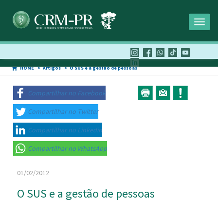
Toggl
naviga
HOME
Artigos
O SUS e a gestão de pessoas
Compartilhar no Facebook
Compartilhar no Twitter
Compartilhar no Linkedin
Compartilhar no WhatsApp
01/02/2012
O SUS e a gestão de pessoas