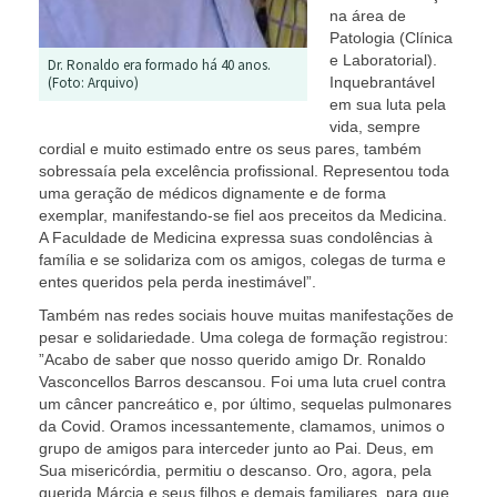
na área de
Patologia (Clínica
e Laboratorial).
Dr. Ronaldo era formado há 40 anos.
(Foto: Arquivo)
Inquebrantável
em sua luta pela
vida, sempre
cordial e muito estimado entre os seus pares, também
sobressaía pela excelência profissional. Representou toda
uma geração de médicos dignamente e de forma
exemplar, manifestando-se fiel aos preceitos da Medicina.
A Faculdade de Medicina expressa suas condolências à
família e se solidariza com os amigos, colegas de turma e
entes queridos pela perda inestimável”.
Também nas redes sociais houve muitas manifestações de
pesar e solidariedade. Uma colega de formação registrou:
”Acabo de saber que nosso querido amigo Dr. Ronaldo
Vasconcellos Barros descansou. Foi uma luta cruel contra
um câncer pancreático e, por último, sequelas pulmonares
da Covid. Oramos incessantemente, clamamos, unimos o
grupo de amigos para interceder junto ao Pai. Deus, em
Sua misericórdia, permitiu o descanso. Oro, agora, pela
querida Márcia e seus filhos e demais familiares, para que