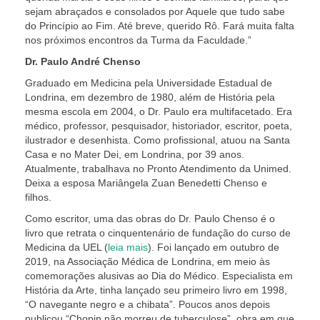
sejam abraçados e consolados por Aquele que tudo sabe
do Princípio ao Fim. Até breve, querido Rô. Fará muita falta
nos próximos encontros da Turma da Faculdade.”
Dr. Paulo André Chenso
Graduado em Medicina pela Universidade Estadual de
Londrina, em dezembro de 1980, além de História pela
mesma escola em 2004, o Dr. Paulo era multifacetado. Era
médico, professor, pesquisador, historiador, escritor, poeta,
ilustrador e desenhista. Como profissional, atuou na Santa
Casa e no Mater Dei, em Londrina, por 39 anos.
Atualmente, trabalhava no Pronto Atendimento da Unimed
.
Deixa a esposa Mariângela Zuan Benedetti Chenso e
filhos.
Como escritor, uma das obras do Dr. Paulo Chenso é o
livro que retrata o cinquentenário de fundação do curso de
Medicina da UEL (
leia mais
). Foi lançado em outubro de
2019, na Associação Médica de Londrina, em meio às
comemorações alusivas ao Dia do Médico. Especialista em
História da Arte, tinha lançado seu primeiro livro em 1998,
“O navegante negro e a chibata”. Poucos anos depois
publicou “Chopin não morreu de tuberculose”, obra em que