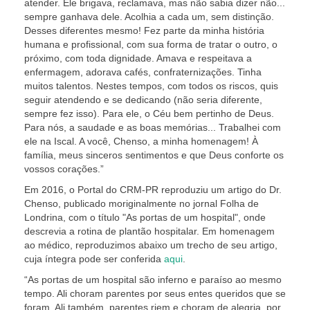
atender. Ele brigava, reclamava, mas não sabia dizer não...
sempre ganhava dele. Acolhia a cada um, sem distinção.
Desses diferentes mesmo! Fez parte da minha história
humana e profissional, com sua forma de tratar o outro, o
próximo, com toda dignidade. Amava e respeitava a
enfermagem, adorava cafés, confraternizações. Tinha
muitos talentos. Nestes tempos, com todos os riscos, quis
seguir atendendo e se dedicando (não seria diferente,
sempre fez isso). Para ele, o Céu bem pertinho de Deus.
Para nós, a saudade e as boas memórias... Trabalhei com
ele na Iscal. A você, Chenso, a minha homenagem! À
família, meus sinceros sentimentos e que Deus conforte os
vossos corações.”
Em 2016, o Portal do CRM-PR reproduziu um artigo do Dr.
Chenso, publicado moriginalmente no jornal Folha de
Londrina, com o título "As portas de um hospital", onde
descrevia a rotina de plantão hospitalar. Em homenagem
ao médico, reproduzimos abaixo um trecho de seu artigo,
cuja íntegra pode ser conferida
aqui
.
“As portas de um hospital são inferno e paraíso ao mesmo
tempo. Ali choram parentes por seus entes queridos que se
foram. Ali também, parentes riem e choram de alegria, por