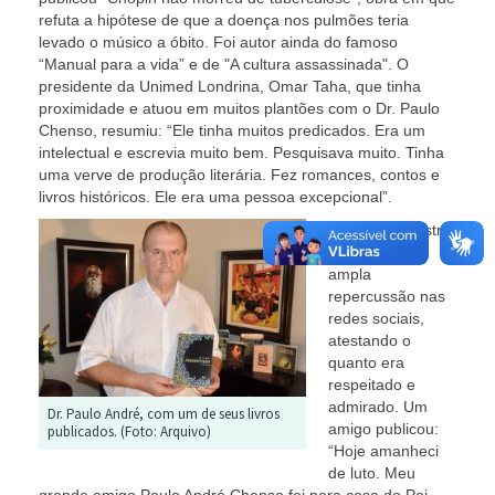
refuta a hipótese de que a doença nos pulmões teria
levado o músico a óbito. Foi autor ainda do famoso
“Manual para a vida” e de "A cultura assassinada". O
presidente da Unimed Londrina, Omar Taha, que tinha
proximidade e atuou em muitos plantões com o Dr. Paulo
Chenso, resumiu: “Ele tinha muitos predicados. Era um
intelectual e escrevia muito bem. Pesquisava muito. Tinha
uma verve de produção literária. Fez romances, contos e
livros históricos. Ele era uma pessoa excepcional”.
A morte do ilustre
médico teve
ampla
repercussão nas
redes sociais,
atestando o
quanto era
respeitado e
admirado. Um
Dr. Paulo André, com um de seus livros
amigo publicou:
publicados. (Foto: Arquivo)
“Hoje amanheci
de luto. Meu