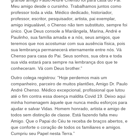
grande amigo Paulo André Chenso foi para casa do Pai.
Meu amigo desde o cursinho. Trabalhamos juntos como
professor toda a vida. Médico dedicado, historiador,
professor, escritor, pesquisador, artista, pai exemplar,
amigo inigualável, o Chenso não tem substituto, sempre foi
único. Que Deus console a Mariângela, Marina, André e
Paulinho, sua família amada e a nós, seus amigos, que
teremos que nos acostumar com sua ausência física, pois
sua lembrança permanecerá eternamente entre nós. V
Chenso para casa do Pai. Seus sonhos, sua obra e toda
sua vida estará para sempre na lembrança dos que te
conheceram. Vá com Deus brother.”
Outro colega registrou: “Hoje perdemos mais um
companheiro, parceiro de muitos plantões, Amigo Dr. Paulo
André Chenso. Médico excepcional, profissional que lutou
até o fim contra essa doença maldita Covid 19. Deixo aqui
minha homenagem àquele que nunca mediu esforços para
ajudar e salvar Vidas. Homem honrado, artista e amigo de
todos sem distinção de classe. Está fazendo falta meu
Amigo. Que o Papai do Céu te receba de braços abertos, e
que conforte o coração de todos os familiares e amigos.
Cumpriu seu Papel nesta Terra.”