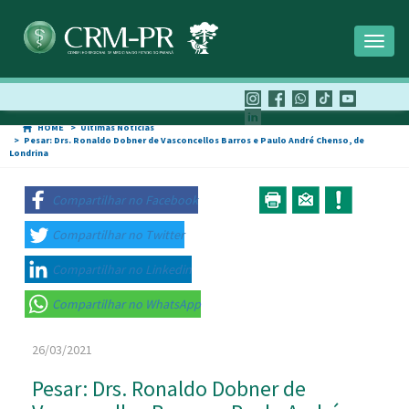
Toggl
naviga
HOME
Últimas Notícias
Pesar: Drs. Ronaldo Dobner de Vasconcellos Barros e Paulo André Chenso, de
Londrina
Compartilhar no Facebook
Compartilhar no Twitter
Compartilhar no Linkedin
Compartilhar no WhatsApp
26/03/2021
Pesar: Drs. Ronaldo Dobner de