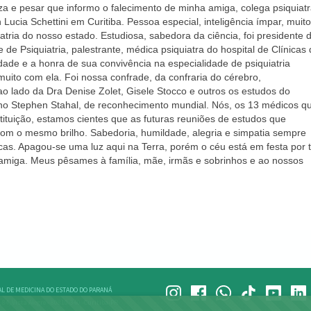
eza e pesar que informo o falecimento de minha amiga, colega psiquiatr
ucia Schettini em Curitiba. Pessoa especial, inteligência ímpar, muito
iatria do nosso estado. Estudiosa, sabedora da ciência, foi presidente 
e Psiquiatria, palestrante, médica psiquiatra do hospital de Clínicas
dade e a honra de sua convivência na especialidade de psiquiatria
muito com ela. Foi nossa confrade, da confraria do cérebro,
 lado da Dra Denise Zolet, Gisele Stocco e outros os estudos do
ano Stephen Stahal, de reconhecimento mundial. Nós, os 13 médicos q
tituição, estamos cientes que as futuras reuniões de estudos que
om o mesmo brilho. Sabedoria, humildade, alegria e simpatia sempre
icas. Apagou-se uma luz aqui na Terra, porém o céu está em festa por 
amiga. Meus pêsames à família, mãe, irmãs e sobrinhos e ao nossos
L DE MEDICINA DO ESTADO DO PARANÁ
, 84, Vista Alegre - 80810-340 -Curitiba-PR