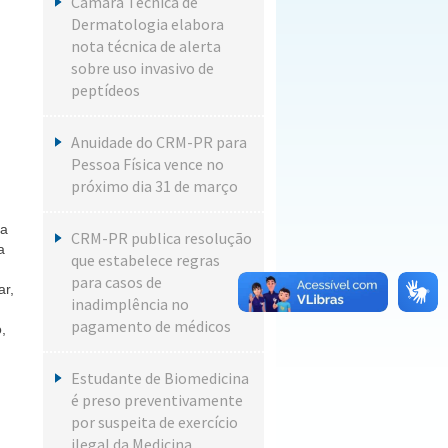
Câmara Técnica de
Dermatologia elabora
nota técnica de alerta
sobre uso invasivo de
peptídeos
Anuidade do CRM-PR para
Pessoa Física vence no
próximo dia 31 de março
ra
CRM-PR publica resolução
a
que estabelece regras
para casos de
ar,
inadimplência no
pagamento de médicos
,
Estudante de Biomedicina
é preso preventivamente
por suspeita de exercício
ilegal da Medicina