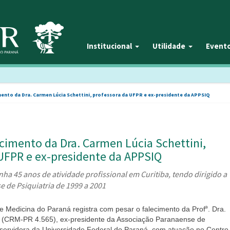
Institucional
Utilidade
Event
mento da Dra. Carmen Lúcia Schettini, professora da UFPR e ex-presidente da APPSIQ
ecimento da Dra. Carmen Lúcia Schettini,
UFPR e ex-presidente da APPSIQ
inha 45 anos de atividade profissional em Curitiba, tendo dirigido a
 de Psiquiatria de 1999 a 2001
ª
 Medicina do Paraná registra com pesar o falecimento da Prof
. Dra.
i (CRM-PR 4.565), ex-presidente da Associação Paranaense de
 servidora da Universidade Federal do Paraná, com atuação no Centro