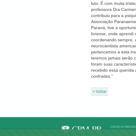
luto. É com muita trist
professora Dra Carmen L
contribuiu para a psiqu
Associação Paranaense d
Paraná, tive a oportuni
forense, onde aprendi 
coordenando sempre, ao
neurocientista americ
pertencemos a esta ins
teremos jamais serão c
foram suas característ
recebido essa querida 
confrades.“
< Voltar
CONSELHO REGIONA
Rua Victório Viezzer