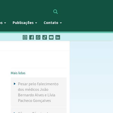
Procurar
os
Publicações
Contato
Mais lidas
Pesar pelo falecimento
dos médicos João
Bernardo Alves e Lívia
Pacheco Gonçalves