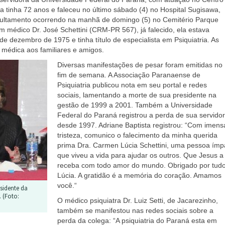
a tinha 72 anos e faleceu no último sábado (4) no Hospital Sugisawa,
pultamento ocorrendo na manhã de domingo (5) no Cemitério Parque
m médico Dr. José Schettini (CRM-PR 567), já falecido, ela estava
e dezembro de 1975 e tinha título de especialista em Psiquiatria. As
 médica aos familiares e amigos.
Diversas manifestações de pesar foram emitidas no
fim de semana. A Associação Paranaense de
Psiquiatria publicou nota em seu portal e redes
sociais, lamentando a morte de sua presidente na
gestão de 1999 a 2001. Também a Universidade
Federal do Paraná registrou a perda de sua servido
desde 1997. Adriane Baptista registrou: “Com imens
tristeza, comunico o falecimento da minha querida
prima Dra. Carmen Lúcia Schettini, uma pessoa ímp
que viveu a vida para ajudar os outros. Que Jesus a
receba com todo amor do mundo. Obrigado por tudo
Lúcia. A gratidão é a memória do coração. Amamos
você.“
sidente da
. (Foto:
O médico psiquiatra Dr. Luiz Setti, de Jacarezinho,
também se manifestou nas redes sociais sobre a
perda da colega: “A psiquiatria do Paraná esta em