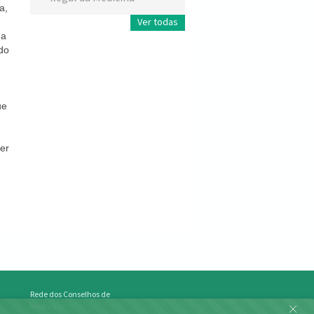
a,
Ver todas
da
 do
ue
ter
Rede dos Conselhos de
Medicina