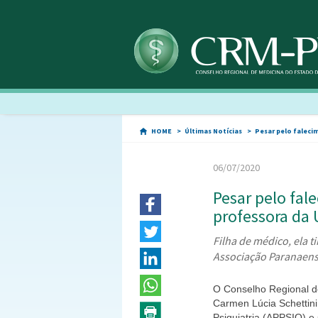
HOME
Últimas Notícias
Pesar pelo faleci
06/07/2020
Pesar pelo fal
professora da 
Filha de médico, ela t
Associação Paranaense
O Conselho Regional de
Carmen Lúcia Schettin
Psiquiatria (APPSIQ) e