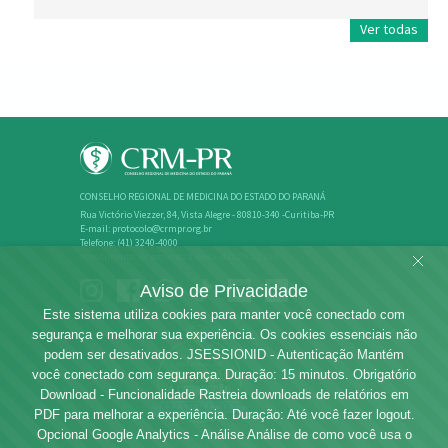
Ver todas
CONSELHO REGIONAL DE MEDICINA DO ESTADO DO PARANÁ
Rua Victório Viezzer, 84, Vista Alegre - 80810-340 -Curitiba-PR
E-mail: protocolo@crmpr.org.br
Telefone: (41) 3240-4000
Atendimento: de segunda a sexta, das 8h às 18h
Aviso de Privacidade
Este sistema utiliza cookies para manter você conectado com
segurança e melhorar sua experiência. Os cookies essenciais não
podem ser desativados. JSESSIONID - Autenticação Mantém
você conectado com segurança. Duração: 15 minutos. Obrigatório
Download - Funcionalidade Rastreia downloads de relatórios em
PDF para melhorar a experiência. Duração: Até você fazer logout.
Opcional Google Analytics - Análise Análise de como você usa o