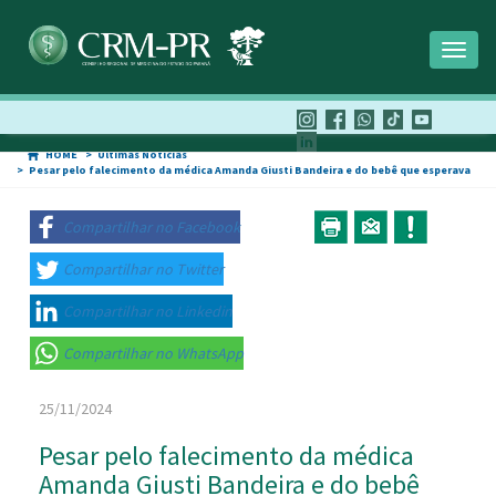
Toggl
naviga
HOME
Últimas Notícias
Pesar pelo falecimento da médica Amanda Giusti Bandeira e do bebê que esperava
Compartilhar no Facebook
Compartilhar no Twitter
Compartilhar no Linkedin
Compartilhar no WhatsApp
25/11/2024
Pesar pelo falecimento da médica
Amanda Giusti Bandeira e do bebê