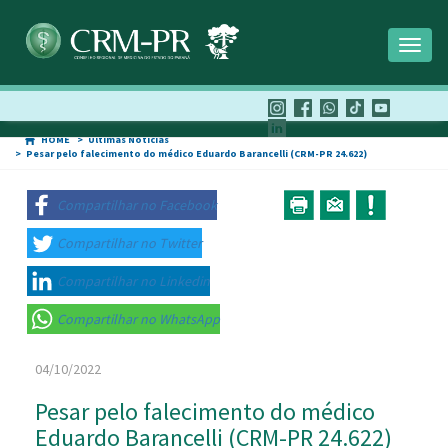
Toggl
naviga
HOME
Últimas Notícias
Pesar pelo falecimento do médico Eduardo Barancelli (CRM-PR 24.622)
Compartilhar no Facebook
Compartilhar no Twitter
Compartilhar no Linkedin
Compartilhar no WhatsApp
04/10/2022
Pesar pelo falecimento do médico
Eduardo Barancelli (CRM-PR 24.622)