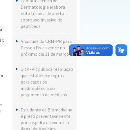
Câmara Técnica de
o
Dermatologia elabora
nota técnica de alerta
sobre uso invasivo de
peptídeos
or
Anuidade do CRM-PR para
016
Pessoa Física vence no
próximo dia 31 de março
CRM-PR publica resolução
que estabelece regras
 a
para casos de
inadimplência no
pagamento de médicos
os
Estudante de Biomedicina
o
é preso preventivamente
por suspeita de exercício
ilegal da Medicina