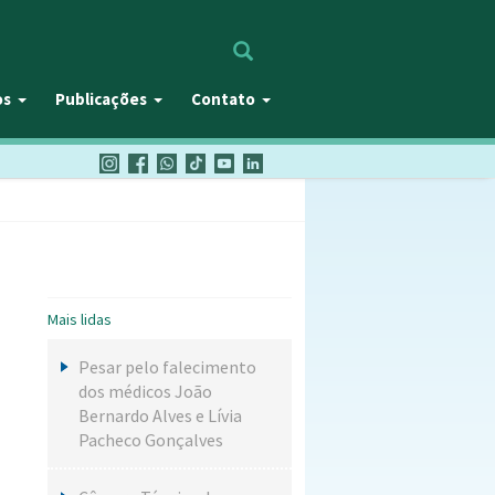
Procurar
os
Publicações
Contato
Mais lidas
Pesar pelo falecimento
dos médicos João
Bernardo Alves e Lívia
Pacheco Gonçalves