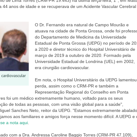
o de Lima Torres (CRM-PR 19.443) na última terça-feira, 1°, em Mat
ha 44 anos de idade e se recuperava de um Acidente Vascular Cerebral
O Dr. Fernando era natural de Campo Mourão e
atuava na cidade de Ponta Grossa, onde foi profess
do Departamento de Medicina da Universidade
Estadual de Ponta Grossa (UEPG) no período de 2
a 2020 e diretor técnico do Hospital Universitário de
março de 2019 a outubro de 2020. Formado pela
Universidade Estadual de Londrina (UEL) em 2002,
era cirurgião cardiovascular.
o cardiovascular
Em nota, o Hospital Universitário da UEPG lamentou
perda, assim como o CRM-PR e também a
Representação Regional do Conselho em Ponta
res foi um médico extremamente humano, voltado para os seus
nção de todas as pessoas, com uma visão global para a saúde",
Miguel Sanches Neto, reitor da UEPG. "Estamos extremamente abalad
amos aos familiares e amigos força nesse momento difícil. A UEPG e 
se a nota aqui
.
sado com a Dra. Andressa Caroline Baggio Torres (CRM-PR 47.109),