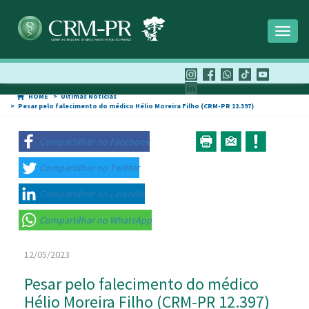
Toggl
naviga
HOME
Últimas Notícias
Pesar pelo falecimento do médico Hélio Moreira Filho (CRM-PR 12.397)
Compartilhar no Facebook
Compartilhar no Twitter
Compartilhar no Linkedin
Compartilhar no WhatsApp
12/05/2023
Pesar pelo falecimento do médico
Hélio Moreira Filho (CRM-PR 12.397)