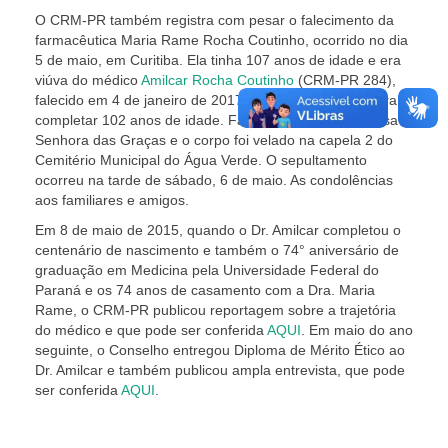
O CRM-PR também registra com pesar o falecimento da
farmacêutica Maria Rame Rocha Coutinho, ocorrido no dia
5 de maio, em Curitiba. Ela tinha 107 anos de idade e era
viúva do médico
Amilcar Rocha Coutinho
(CRM-PR 284),
falecido em 4 de janeiro de 2017, quando avançava para
completar 102 anos de idade. Faleceu no Hospital Nossa
Senhora das Graças e o corpo foi velado na capela 2 do
Cemitério Municipal do Água Verde. O sepultamento
ocorreu na tarde de sábado, 6 de maio. As condolências
aos familiares e amigos.
Em 8 de maio de 2015, quando o Dr. Amilcar completou o
centenário de nascimento e também o 74° aniversário de
graduação em Medicina pela Universidade Federal do
Paraná e os 74 anos de casamento com a Dra. Maria
Rame, o CRM-PR publicou reportagem sobre a trajetória
do médico e que pode ser conferida
AQUI
. Em maio do ano
seguinte, o Conselho entregou Diploma de Mérito Ético ao
Dr. Amilcar e também publicou ampla entrevista, que pode
ser conferida
AQUI
.