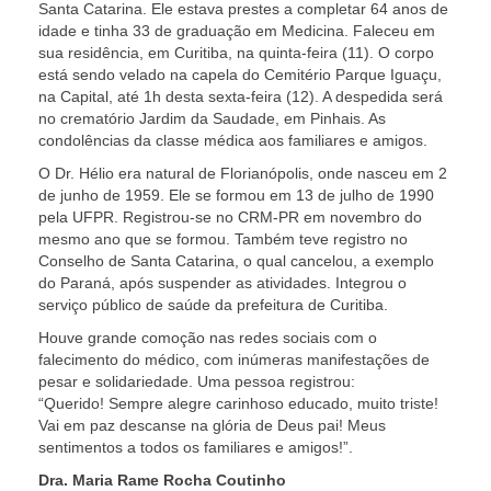
Santa Catarina. Ele estava prestes a completar 64 anos de
idade e tinha 33 de graduação em Medicina. Faleceu em
sua residência, em Curitiba, na quinta-feira (11). O corpo
está sendo velado na capela do Cemitério Parque Iguaçu,
na Capital, até 1h desta sexta-feira (12). A despedida ser
no crematório Jardim da Saudade, em Pinhais. As
condolências da classe médica aos familiares e amigos.
O Dr. Hélio era natural de Florianópolis, onde nasceu em 2
de junho de 1959. Ele se formou em 13 de julho de 1990
pela UFPR. Registrou-se no CRM-PR em novembro do
mesmo ano que se formou. Também teve registro no
Conselho de Santa Catarina, o qual cancelou, a exemplo
do Paraná, após suspender as atividades. Integrou o
serviço público de saúde da prefeitura de Curitiba.
Houve grande comoção nas redes sociais com o
falecimento do médico, com inúmeras manifestações de
pesar e solidariedade. Uma pessoa registrou:
“Querido!
Sempre alegre carinhoso educado, muito triste!
Vai em paz descanse na glória de Deus pai!
Meus
sentimentos a todos os familiares e amigos!”.
Dra. Maria Rame Rocha Coutinho