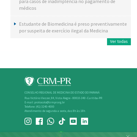
para casos de inadimplência no pagamento de
médicos
Estudante de Biomedicina é preso preventivamente
por suspeita de exercício ilegal da Medicina
Ver todas
CONSELHO REGIONAL DE MEDICINA DO ESTADO DO PARANÁ
Rua Victório Viezzer, 84, Vista Alegre - 80810-340 -Curitiba-PR
E-mail: protocolo@crmpr.org.br
Telefone: (41) 3240-4000
Atendimento: de segunda a sexta, das 8h às 18h