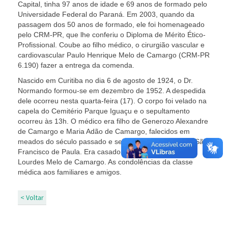
Capital, tinha 97 anos de idade e 69 anos de formado pelo
Universidade Federal do Paraná. Em 2003, quando da
passagem dos 50 anos de formado, ele foi homenageado
pelo CRM-PR, que lhe conferiu o Diploma de Mérito Ético-
Profissional. Coube ao filho médico, o cirurgião vascular e
cardiovascular Paulo Henrique Melo de Camargo (CRM-PR
6.190) fazer a entrega da comenda.
Nascido em Curitiba no dia 6 de agosto de 1924, o Dr.
Normando formou-se em dezembro de 1952. A despedida
dele ocorreu nesta quarta-feira (17). O corpo foi velado na
capela do Cemitério Parque Iguaçu e o sepultamento
ocorreu às 13h. O médico era filho de Generozo Alexandre
de Camargo e Maria Adão de Camargo, falecidos em
meados do século passado e sepultados no Cemitério São
Francisco de Paula. Era casado com a Sra. Maria de
Lourdes Melo de Camargo. As condolências da classe
médica aos familiares e amigos.
< Voltar