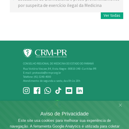
por suspeita de exercício ilegal da Medicina
Ver todas
CONSELHO REGIONAL DE MEDICINA DO ESTADO DO PARANÁ
Rua Victório Viezzer, 84, Vista Alegre - 80810-340 -Curitiba-PR
E-mail: protocolo@crmpr.org.br
Telefone: (41) 3240-4000
Atendimento: de segunda a sexta, das 8h às 18h
Aviso de Privacidade
Este site usa cookies para melhorar sua experiência de
navegação. A ferramenta Google Analytics é utilizada para coletar